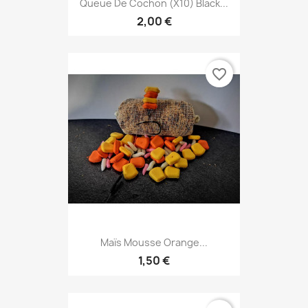
Queue De Cochon (x10) Black...
2,00 €
favorite_border
Maïs Mousse Orange...
1,50 €