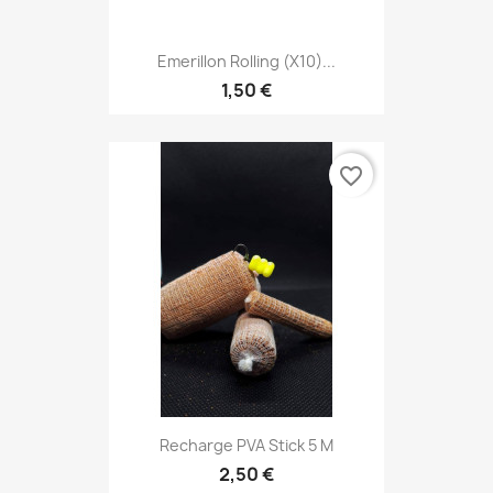
Emerillon Rolling (x10)...
1,50 €
favorite_border
Recharge PVA Stick 5 M
2,50 €