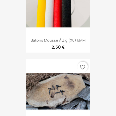
Bâtons Mousse À Zig (X6) 6MM
2,50 €
favorite_border