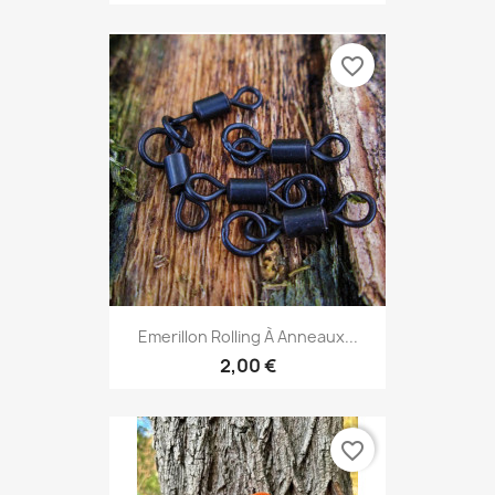
favorite_border
Emerillon Rolling À Anneaux...
2,00 €
favorite_border