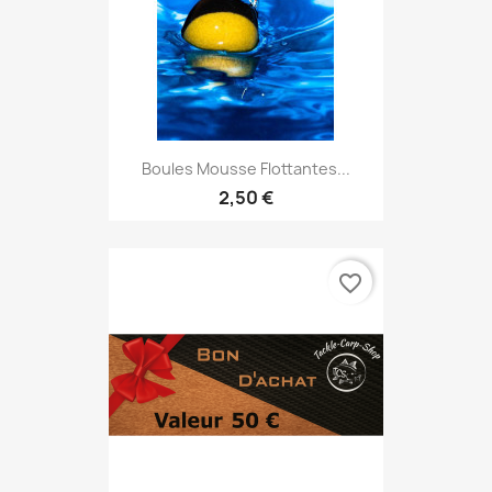
Boules Mousse Flottantes...
2,50 €
favorite_border