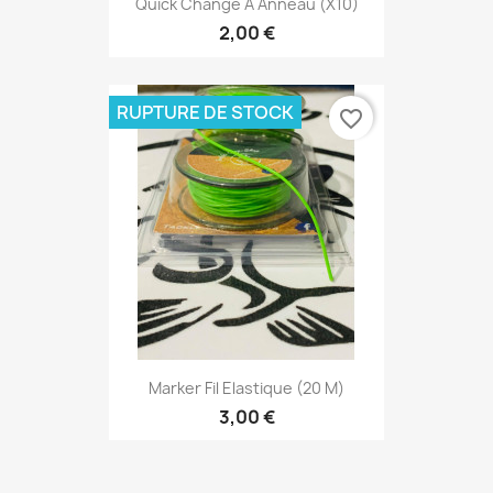
Quick Change À Anneau (x10)
2,00 €
RUPTURE DE STOCK
favorite_border
Marker Fil Elastique (20 M)
3,00 €