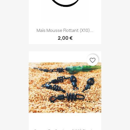
Maïs Mousse Flottant (x10)...
2,00 €
favorite_border