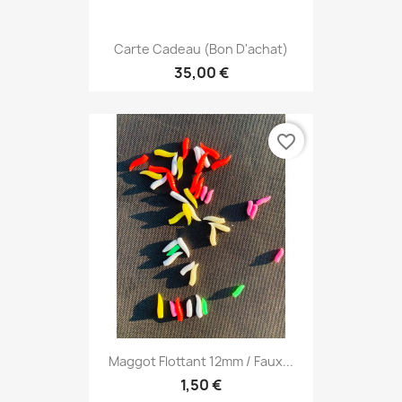
Carte Cadeau (Bon D'achat)
35,00 €
favorite_border
Maggot Flottant 12mm / Faux...
1,50 €