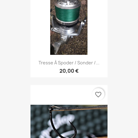
Tresse À Spoder / Sonder /...
20,00 €
favorite_border