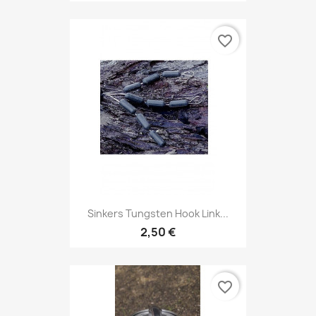
favorite_border
Sinkers Tungsten Hook Link...
2,50 €
favorite_border