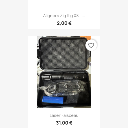
Aligners Zig Rig X8 –...
2,00 €
favorite_border
Laser Faisceau
31,00 €