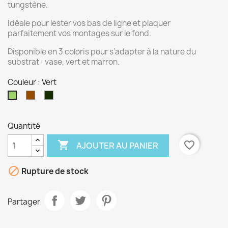
tungstène.
Idéale pour lester vos bas de ligne et plaquer
parfaitement vos montages sur le fond.
Disponible en 3 coloris pour s’adapter à la nature du
substrat : vase, vert et marron.
Couleur : Vert
Marron
vase
Vert
Quantité

favorite_border
AJOUTER AU PANIER

Rupture de stock
Partager