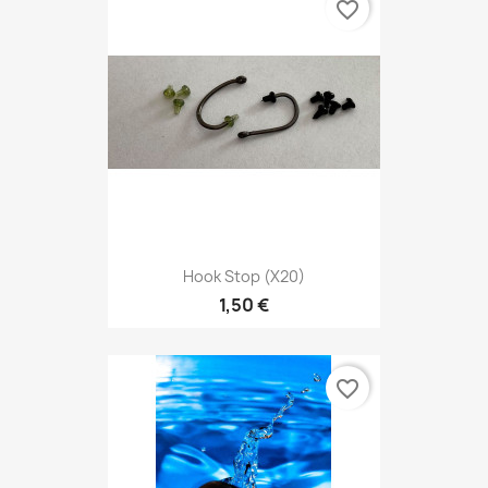
favorite_border
Hook Stop (x20)
1,50 €
favorite_border