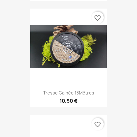
favorite_border
Tresse Gainée 15Mètres
10,50 €
favorite_border