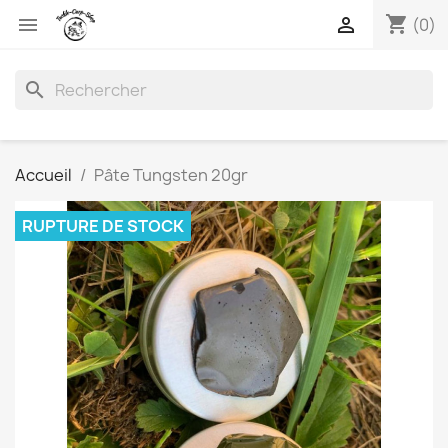
shopping_cart


(0)
search
Accueil
Pâte Tungsten 20gr
RUPTURE DE STOCK