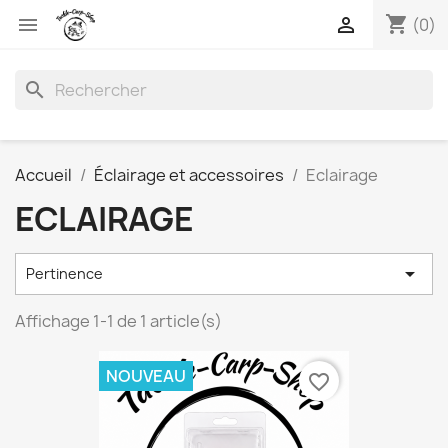
shopping_cart


(0)
search
Accueil
Éclairage et accessoires
Eclairage
ECLAIRAGE

Pertinence
Affichage 1-1 de 1 article(s)
NOUVEAU
favorite_border