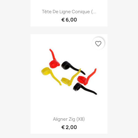
Tête De Ligne Conique (...
€ 6,00
favorite_border
Aligner Zig (X8)
€ 2,00