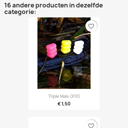
16 andere producten in dezelfde
categorie:
favorite_border
Triple Maïs (X10)
€ 1,50
favorite_border