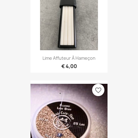
Lime Affuteur À Hameçon
€ 4,00
favorite_border