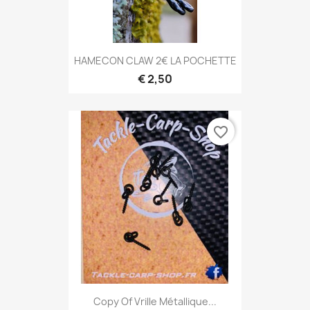
HAMECON CLAW 2€ LA POCHETTE
€ 2,50
favorite_border
Copy Of Vrille Métallique...