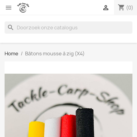
shopping_cart


(0)
search
Home
Bâtons mousse à zig (X4)