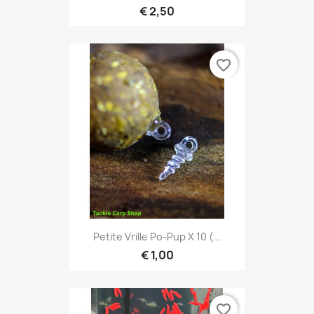
€ 2,50
favorite_border
Petite Vrille Po-Pup X 10 (...
€ 1,00
favorite_border