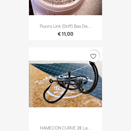
Fluoro Link (stiff) Bas De...
€ 11,00
favorite_border
HAMECON CURVE 2€ La...