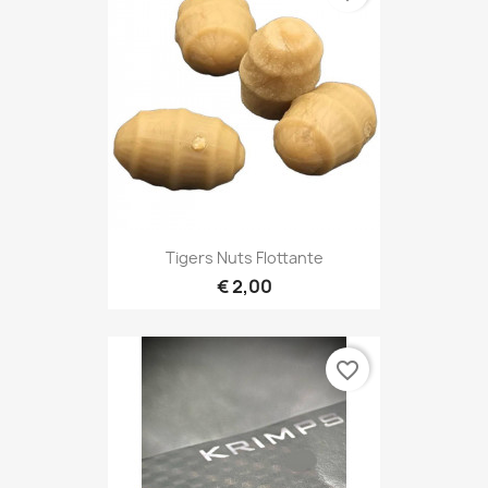
Tigers Nuts Flottante
€ 2,00
favorite_border