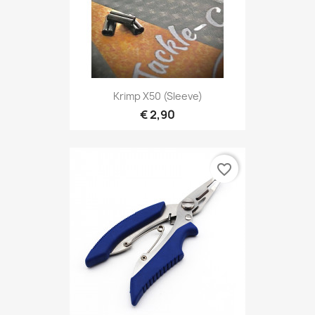
Krimp X50 (sleeve)
€ 2,90
favorite_border