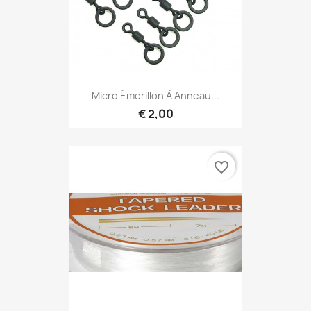
Micro Émerillon À Anneau...
€ 2,00
favorite_border