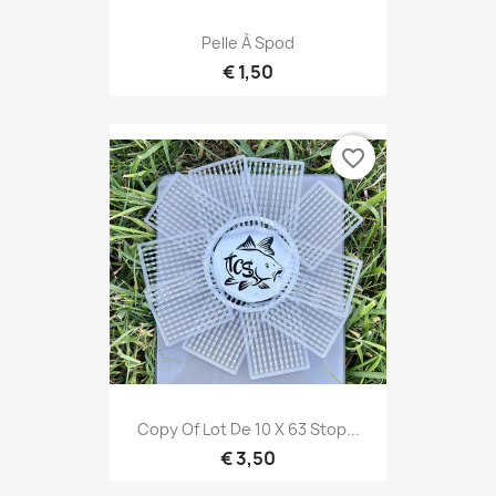
Pelle À Spod
€ 1,50
favorite_border
Copy Of Lot De 10 X 63 Stop...
€ 3,50