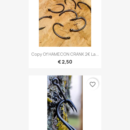
Copy Of HAMECON CRANK 2€ La...
€ 2,50
favorite_border