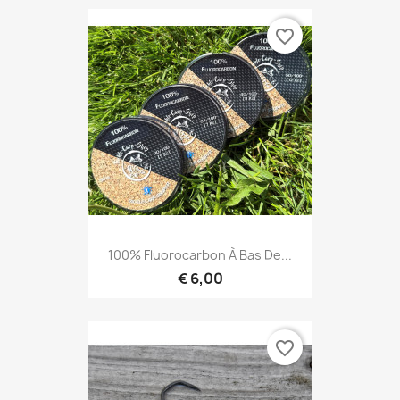
favorite_border
100% Fluorocarbon À Bas De...
€ 6,00
favorite_border