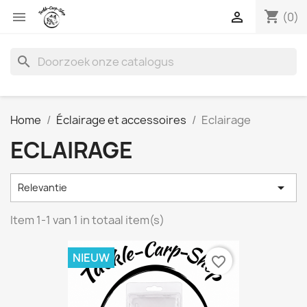
shopping_cart


(0)
search
Home
Éclairage et accessoires
Eclairage
ECLAIRAGE

Relevantie
Item 1-1 van 1 in totaal item(s)
NIEUW
favorite_border