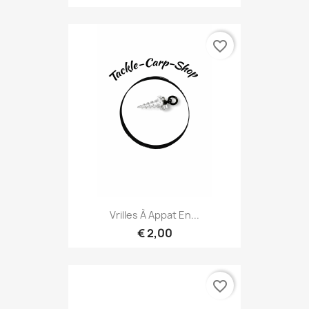
favorite_border
Vrilles À Appat En...
€ 2,00
favorite_border