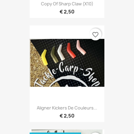
Copy Of Sharp Claw (X10)
€ 2,50
favorite_border
Aligner Kickers De Couleurs...
€ 2,50