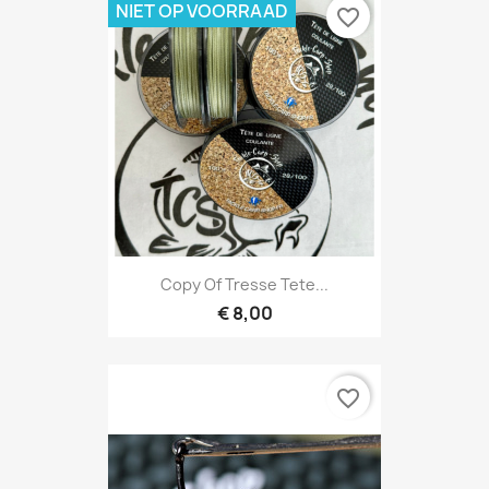
NIET OP VOORRAAD
favorite_border
Copy Of Tresse Tete...
€ 8,00
favorite_border