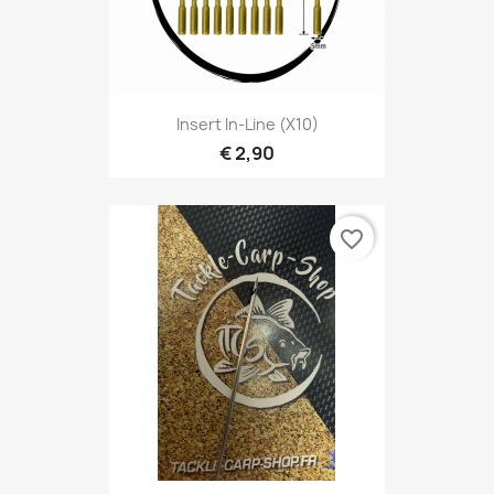
Insert In-Line (X10)
€ 2,90
favorite_border