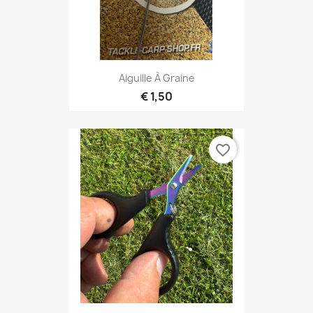
Aiguille À Graine
€ 1,50
favorite_border