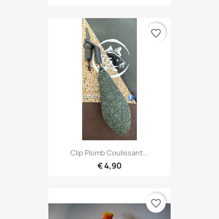
favorite_border
Clip Plomb Coulissant...
€ 4,90
favorite_border