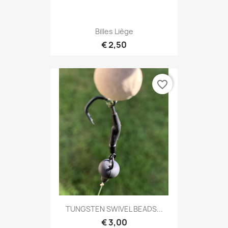
Billes Liège
€ 2,50
favorite_border
TUNGSTEN SWIVEL BEADS...
€ 3,00