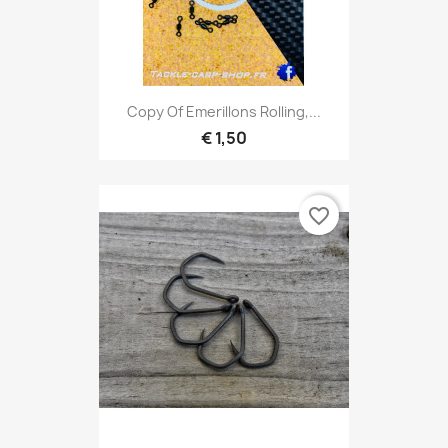
Copy Of Emerillons Rolling,...
€ 1,50
favorite_border