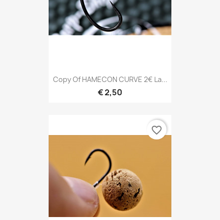
Copy Of HAMECON CURVE 2€ La...
€ 2,50
favorite_border