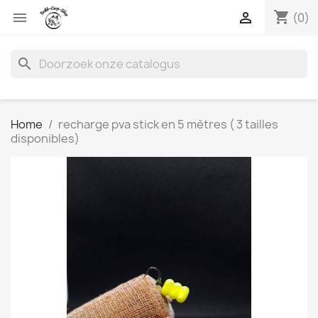
shopping_cart


(0)
search
Home
recharge pva stick en 5 mètres ( 3 tailles
disponibles)