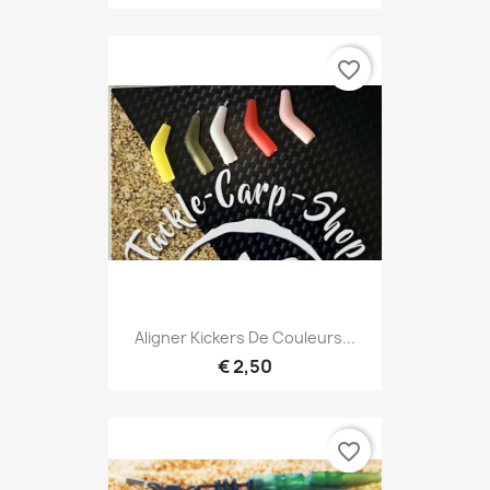
favorite_border
Aligner Kickers De Couleurs...
€ 2,50
favorite_border