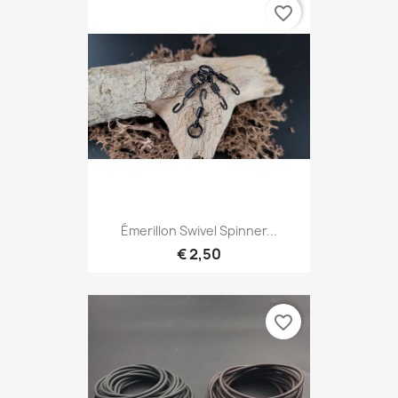
favorite_border
Émerillon Swivel Spinner...
€ 2,50
favorite_border