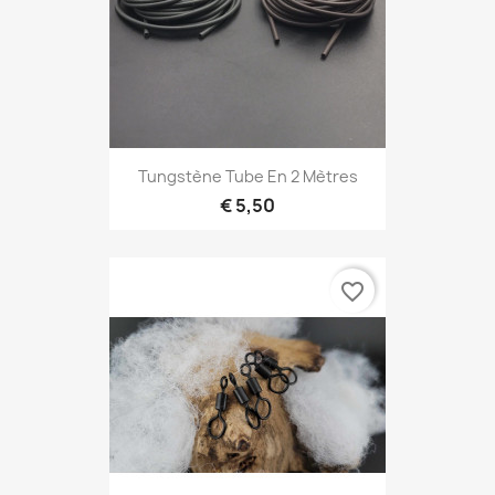
Tungstène Tube En 2 Mètres
€ 5,50
favorite_border