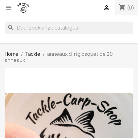
shopping_cart


(0)
search
Home
Tackle
anneaux d-rig paquet de 20
anneaux