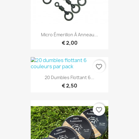
Micro Émerillon À Anneau...
€ 2,00
favorite_border
20 Dumbles Flottant 6...
€ 2,50
favorite_border