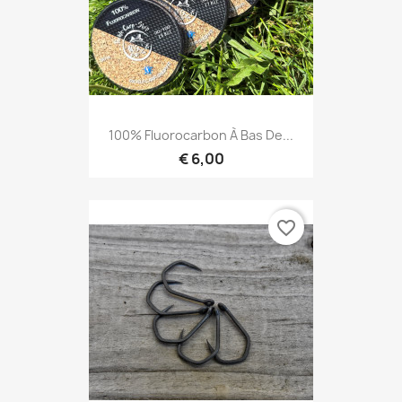
100% Fluorocarbon À Bas De...
€ 6,00
favorite_border