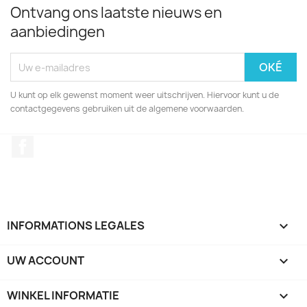
Ontvang ons laatste nieuws en
aanbiedingen
U kunt op elk gewenst moment weer uitschrijven. Hiervoor kunt u de
contactgegevens gebruiken uit de algemene voorwaarden.
Facebook
INFORMATIONS LEGALES

UW ACCOUNT

WINKEL INFORMATIE
keyboard_arrow_down