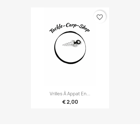
favorite_border
Vrilles À Appat En...
€ 2,00