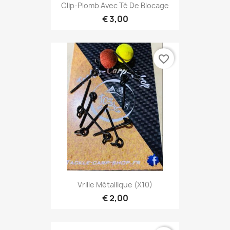
Clip-Plomb Avec Té De Blocage
€ 3,00
favorite_border
Vrille Métallique (x10)
€ 2,00