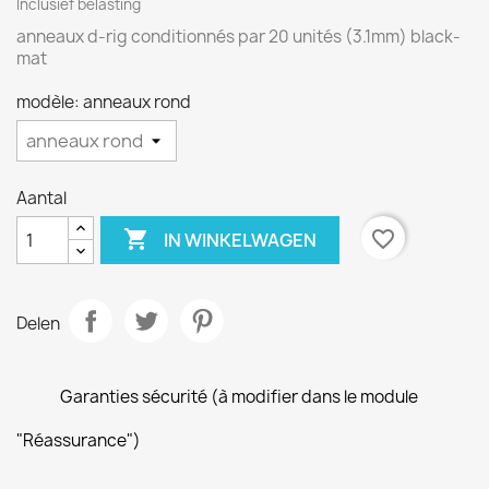
Inclusief belasting
anneaux d-rig conditionnés par 20 unités (3.1mm) black-
mat
modèle: anneaux rond
Aantal

favorite_border
IN WINKELWAGEN
Delen
Garanties sécurité (à modifier dans le module
"Réassurance")