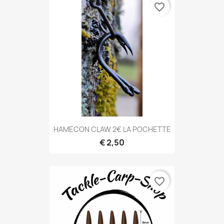
favorite_border
HAMECON CLAW 2€ LA POCHETTE
€ 2,50
favorite_border