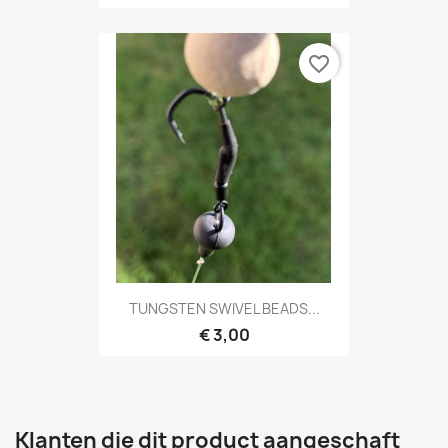
favorite_border
TUNGSTEN SWIVEL BEADS...
€ 3,00
Klanten die dit product aangeschaft