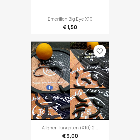
Emerillon Big Eye X10
€ 1,50
favorite_border
Aligner Tungsten (x10) 2...
€ 3,00