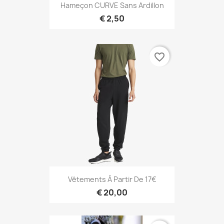
Hameçon CURVE Sans Ardillon
€ 2,50
favorite_border
Vêtements À Partir De 17€
€ 20,00