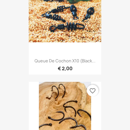
Queue De Cochon X10 (black...
€ 2,00
favorite_border