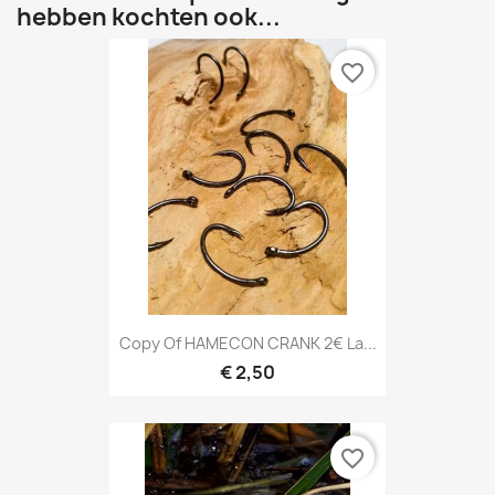
hebben kochten ook...
favorite_border
Copy Of HAMECON CRANK 2€ La...
€ 2,50
favorite_border