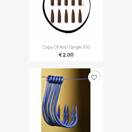
Copy Of Anti Tangle X10
€ 2,00
favorite_border