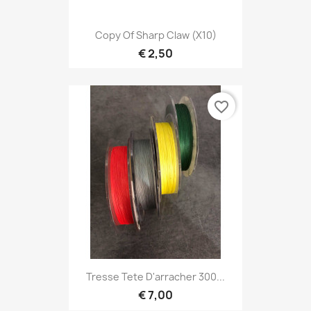
Copy Of Sharp Claw (X10)
€ 2,50
favorite_border
Tresse Tete D'arracher 300...
€ 7,00