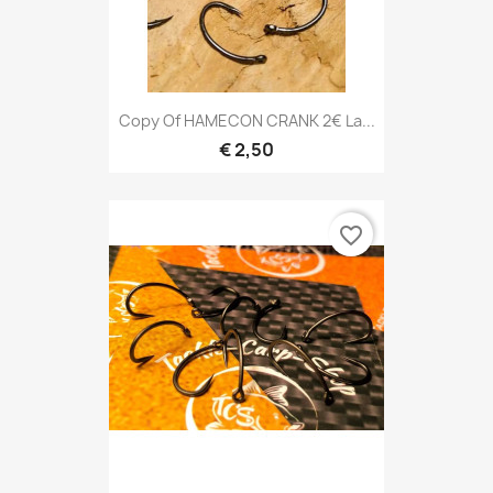
Copy Of HAMECON CRANK 2€ La...
€ 2,50
favorite_border