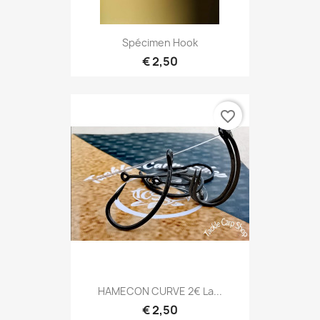
Spécimen Hook
€ 2,50
favorite_border
HAMECON CURVE 2€ La...
€ 2,50