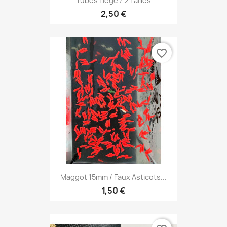
Tubes Liège / 2 Tailles
2,50 €
favorite_border
Maggot 15mm / Faux Asticots...
1,50 €