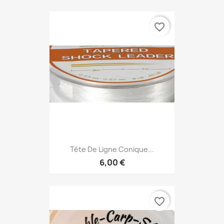
favorite_border
Tête De Ligne Conique...
6,00 €
favorite_border