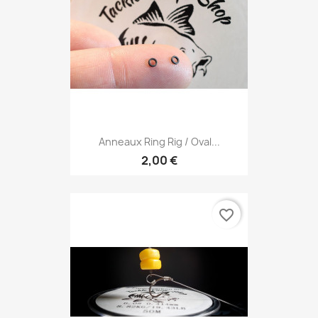
Anneaux Ring Rig / Oval...
2,00 €
favorite_border