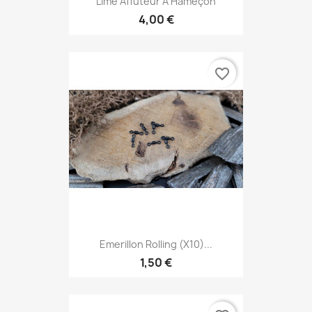
Lime Affuteur À Hameçon
4,00 €
favorite_border
Emerillon Rolling (x10)...
1,50 €