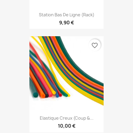
Station Bas De Ligne (rack)
9,90 €
favorite_border
Elastique Creux (coup &...
10,00 €