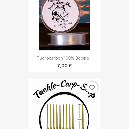
Fluorocarbon 100% Bobine...
7,00 €
favorite_border