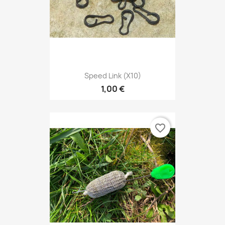
Speed Link (x10)
1,00 €
favorite_border