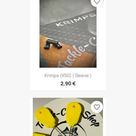
favorite_border
Krimps (x50) ( Sleeve )
2,90 €
favorite_border