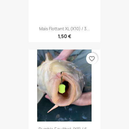
Maïs Flottant XL (x10) / 3...
1,50 €
favorite_border