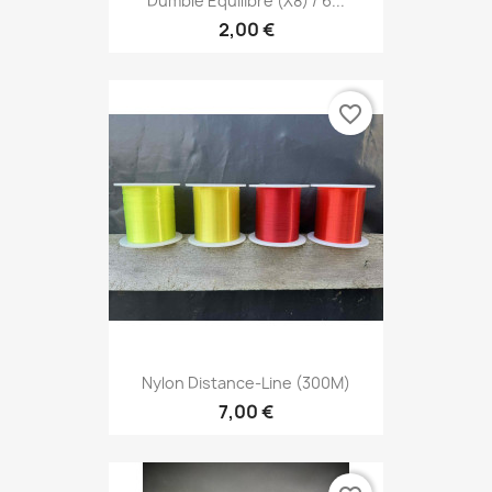
Dumble Equilibré (x8) / 6...
2,00 €
favorite_border
Nylon Distance-Line (300M)
7,00 €