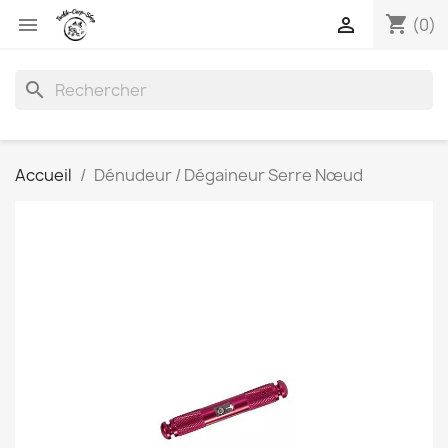
shopping_cart


(0)
search
Accueil
Dénudeur / Dégaineur Serre Nœud