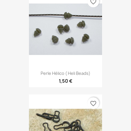
favorite_border
Perle Hélico ( Heli Beads)
1,50 €
favorite_border