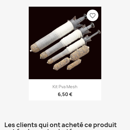
favorite_border
Kit Pva Mesh
6,50 €
Les clients qui ont acheté ce produit