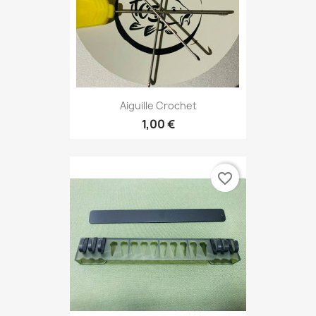
Aiguille Crochet
1,00 €
favorite_border