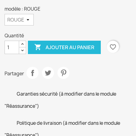
modèle : ROUGE
Quantité

favorite_border
AJOUTER AU PANIER
Partager
Garanties sécurité (à modifier dans le module
"Réassurance")
Politique de livraison (à modifier dans le module
"Réassurance")