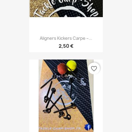
Aligners Kickers Carpe –...
2,50 €
favorite_border