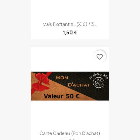
Maïs Flottant XL (x10) / 3...
1,50 €
favorite_border
Carte Cadeau (Bon D'achat)