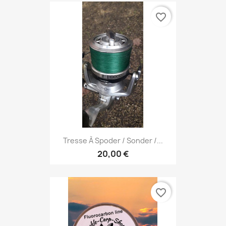
favorite_border
Tresse À Spoder / Sonder /...
20,00 €
favorite_border