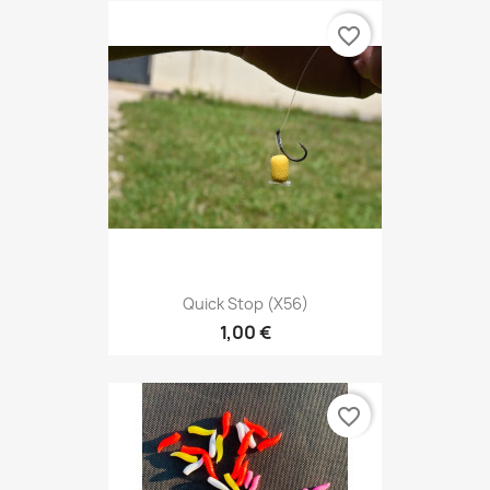
favorite_border
Quick Stop (X56)
1,00 €
favorite_border