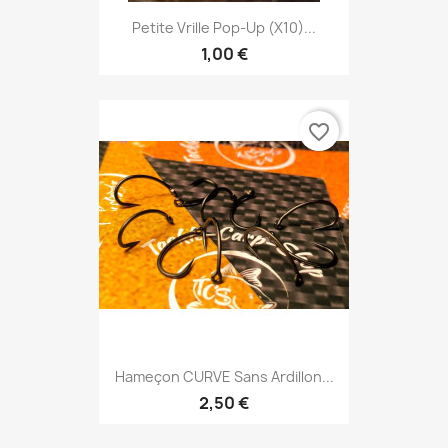
Petite Vrille Pop-Up (x10)...
1,00 €
favorite_border
Hameçon CURVE Sans Ardillon...
2,50 €