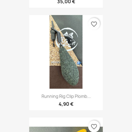
35,00 €
favorite_border
Running Rig Clip Plomb...
4,90 €
favorite_border