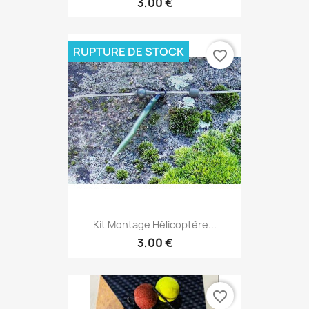
3,00 €
RUPTURE DE STOCK
favorite_border
Kit Montage Hélicoptère...
3,00 €
favorite_border