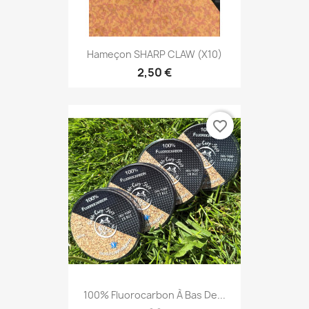
Hameçon SHARP CLAW (X10)
2,50 €
favorite_border
100% Fluorocarbon À Bas De...