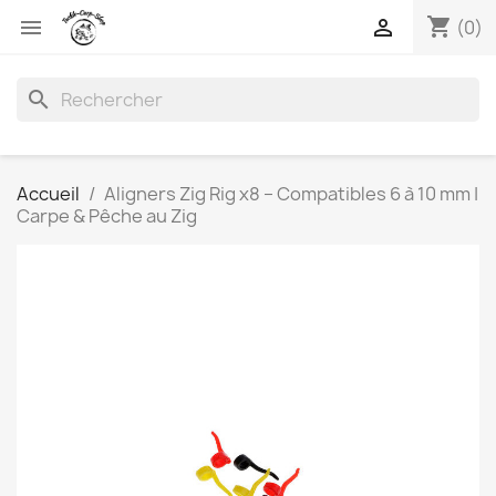
shopping_cart


(0)
search
Accueil
Aligners Zig Rig x8 – Compatibles 6 à 10 mm |
Carpe & Pêche au Zig