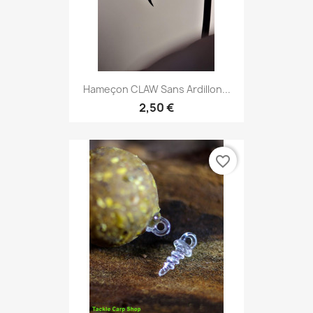
Hameçon CLAW Sans Ardillon...
2,50 €
favorite_border