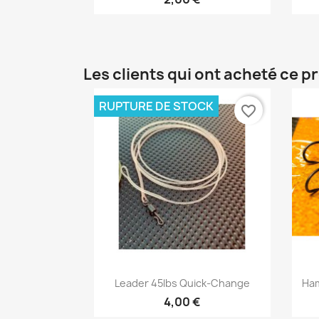
Les clients qui ont acheté ce p
RUPTURE DE STOCK
favorite_border
Aperçu rapide

Leader 45lbs Quick-Change
Ham
4,00 €