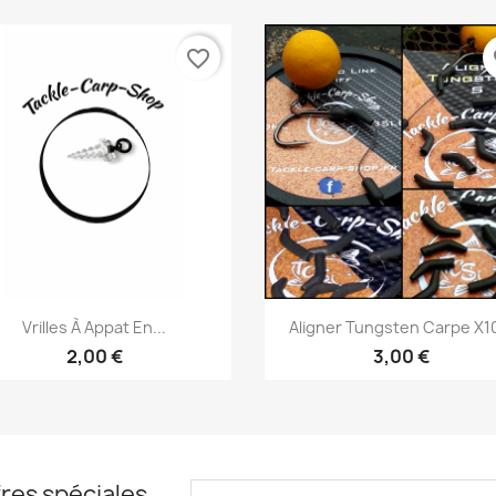
favorite_border
fa
Aperçu rapide
Aperçu rapide


Vrilles À Appat En...
Aligner Tungsten Carpe X10
2,00 €
3,00 €
res spéciales