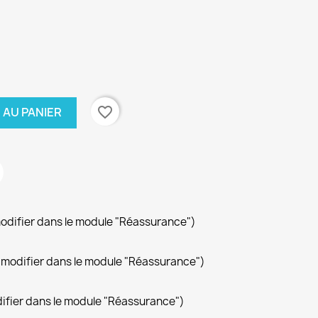
favorite_border
 AU PANIER
modifier dans le module "Réassurance")
(à modifier dans le module "Réassurance")
difier dans le module "Réassurance")