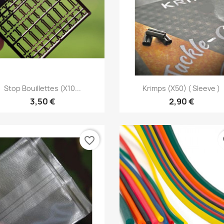
Aperçu rapide
Aperçu rapide


Stop Bouillettes (x10...
Krimps (x50) ( Sleeve )
3,50 €
2,90 €
favorite_border
fa