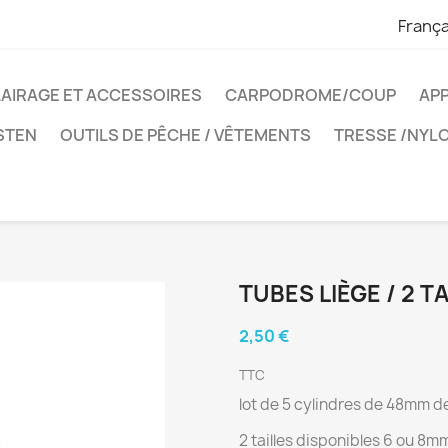
França
AIRAGE ET ACCESSOIRES
CARPODROME/COUP
APP
STEN
OUTILS DE PÊCHE / VÊTEMENTS
TRESSE /NY
TUBES LIÈGE / 2 T
2,50 €
TTC
lot de 5 cylindres de 48mm d
2 tailles disponibles 6 ou 8m