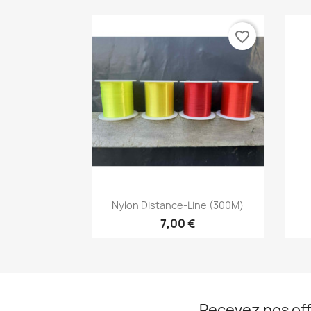
favorite_border
Aperçu rapide

Nylon Distance-Line (300M)
7,00 €
Recevez nos off