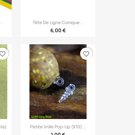
Aperçu rapide

.
Tête De Ligne Conique...
6,00 €
vorite_border
favorite_border
Aperçu rapide

te)
Petite Vrille Pop-Up (x10)...
1,00 €