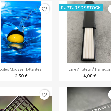
RUPTURE DE STOCK
favorite_border
fa
Aperçu rapide
Aperçu rapide


oules Mousse Flottantes...
Lime Affuteur À Hameço
2,50 €
4,00 €
favorite_border
fa