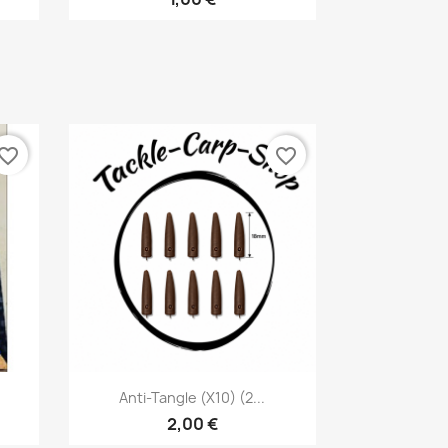
vorite_border
favorite_border
Aperçu rapide

Anti-Tangle (X10) (2...
2,00 €