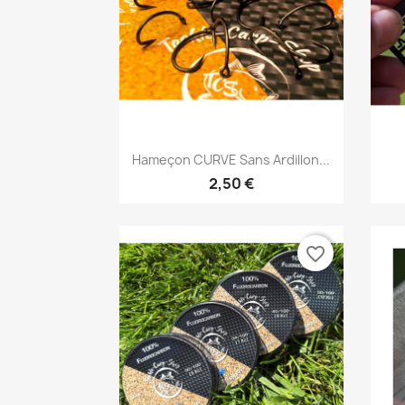
Aperçu rapide

Hameçon CURVE Sans Ardillon...
2,50 €
favorite_border