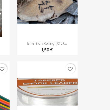
Aperçu rapide

Emerillon Rolling (x10)...
1,50 €
vorite_border
favorite_border