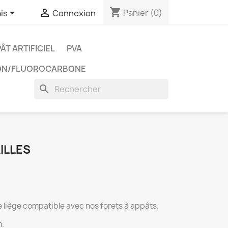
shopping_cart


Panier
(0)
is
Connexion
ÂT ARTIFICIEL
PVA
LON/FLUOROCARBONE
search
AILLES
e liège compatible avec nos forets à appâts.
m.