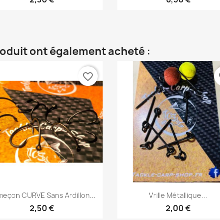
roduit ont également acheté :
favorite_border
fa
Aperçu rapide
Aperçu rapide


eçon CURVE Sans Ardillon...
Vrille Métallique...
2,50 €
2,00 €