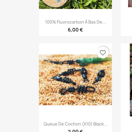
Aperçu rapide

100% Fluorocarbon À Bas De...
6,00 €
favorite_border
Aperçu rapide

Queue De Cochon (x10) Black...
2,00 €