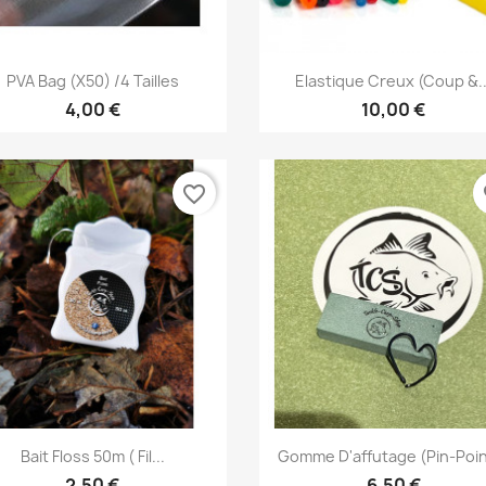
Aperçu rapide
Aperçu rapide


PVA Bag (X50) /4 Tailles
Elastique Creux (coup &..
4,00 €
10,00 €
favorite_border
fa
Aperçu rapide
Aperçu rapide


Bait Floss 50m ( Fil...
Gomme D'affutage (pin-Poin
2,50 €
6,50 €