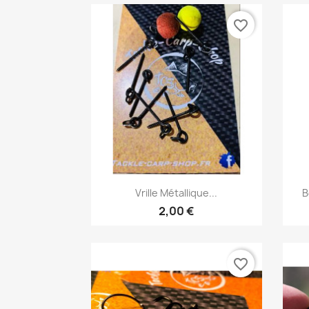
favorite_border
Aperçu rapide

Vrille Métallique...
B
2,00 €
favorite_border