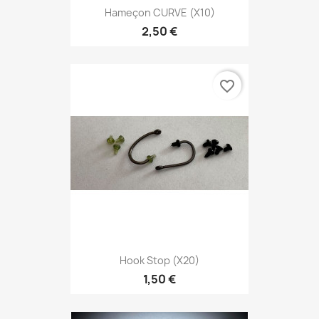
Hameçon CURVE (x10)
2,50 €
favorite_border
Hook Stop (x20)
1,50 €