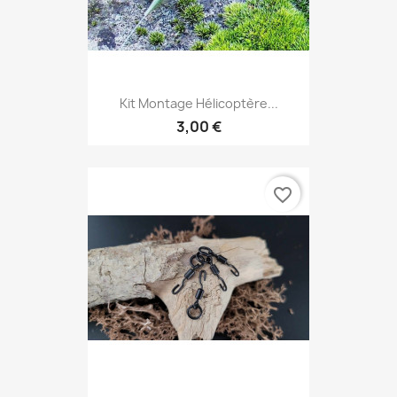
Kit Montage Hélicoptère...
3,00 €
favorite_border