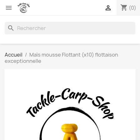
shopping_cart


(0)
search
Accueil
Maïs mousse Flottant (x10) flottaison
exceptionnelle