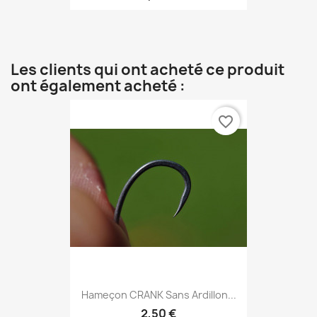
Les clients qui ont acheté ce produit
ont également acheté :
favorite_border
Hameçon CRANK Sans Ardillon...
2,50 €