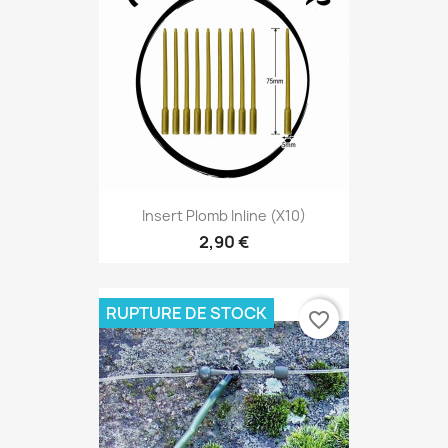
Insert Plomb Inline (X10)
2,90 €
RUPTURE DE STOCK
favorite_border