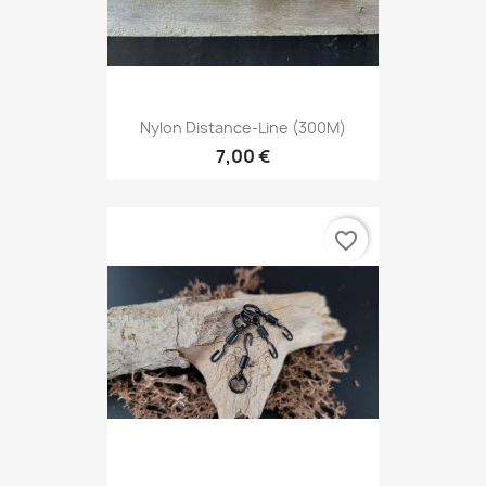
Nylon Distance-Line (300M)
7,00 €
favorite_border