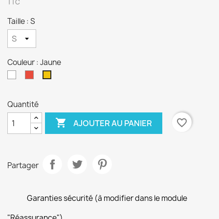
TTC
Taille : S
Couleur : Jaune
Blanc
Rouge
Jaune
Quantité

favorite_border
AJOUTER AU PANIER
Partager
Garanties sécurité (à modifier dans le module
"Réassurance")