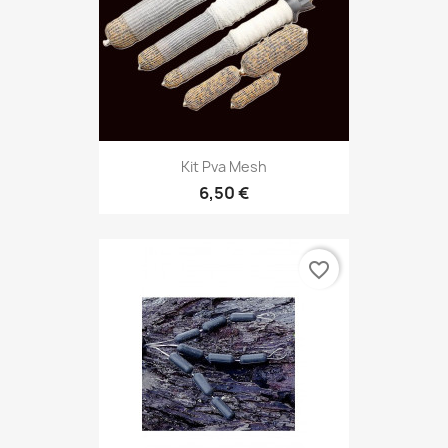
Kit Pva Mesh
6,50 €
favorite_border