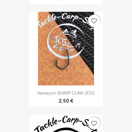
favorite_border
Hameçon SHARP CLAW (X10)
2,50 €
favorite_border