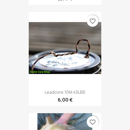
favorite_border
Leadcore 10M 45LBS
6,00 €
favorite_border