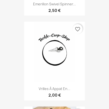
Emerillon Swivel Spinner...
2,50 €
favorite_border
Vrilles À Appat En...
2,00 €