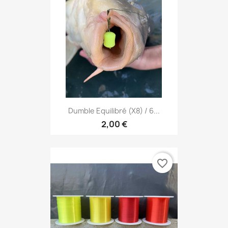
Dumble Equilibré (x8) / 6...
2,00 €
favorite_border