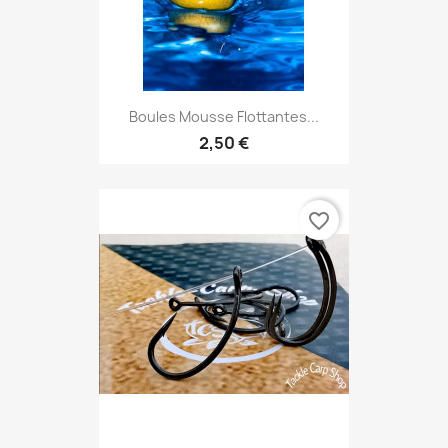
Boules Mousse Flottantes...
2,50 €
favorite_border