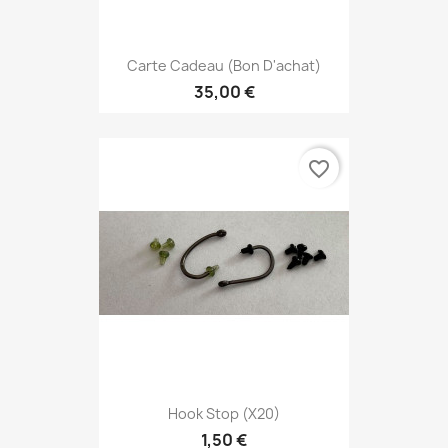
Carte Cadeau (Bon D'achat)
35,00 €
favorite_border
Hook Stop (x20)
1,50 €