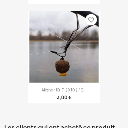
favorite_border
Aligner IQ-D ( X10 ) / 2...
3,00 €
Les clients qui ont acheté ce produit