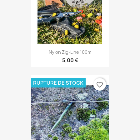
Nylon Zig-Line 100m
5,00 €
RUPTURE DE STOCK
favorite_border