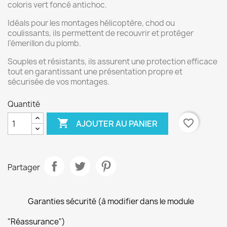
coloris vert foncé antichoc.
Idéals pour les montages hélicoptère, chod ou
coulissants, ils permettent de recouvrir et protéger
l’émerillon du plomb.
Souples et résistants, ils assurent une protection efficace
tout en garantissant une présentation propre et
sécurisée de vos montages.
Quantité

favorite_border
AJOUTER AU PANIER
Partager
Garanties sécurité (à modifier dans le module
"Réassurance")