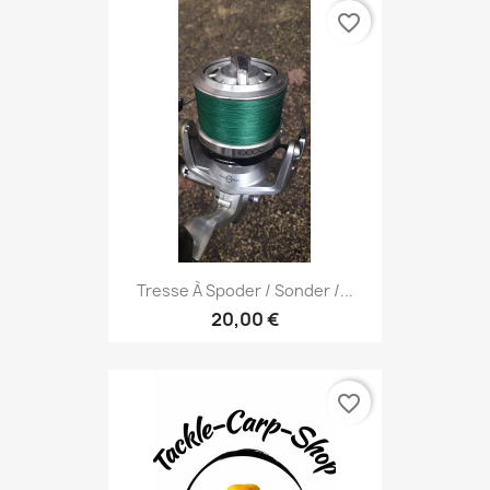
favorite_border
Tresse À Spoder / Sonder /...
20,00 €
favorite_border