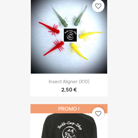
favorite_border
Insect Aligner (x10)
2,50 €
PROMO !
favorite_border