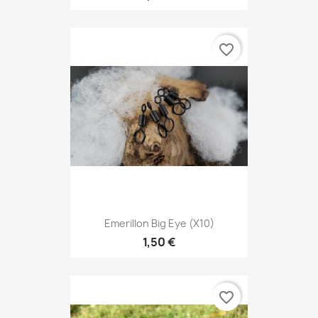
favorite_border
Emerillon Big Eye (x10)
1,50 €
favorite_border