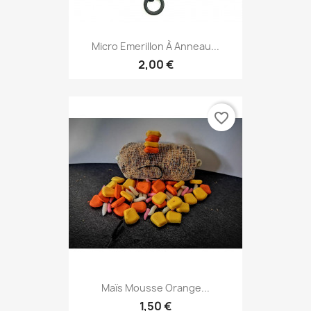
Micro Emerillon À Anneau...
2,00 €
favorite_border
Maïs Mousse Orange...
1,50 €