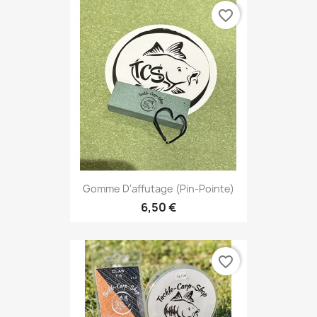
favorite_border
Gomme D'affutage (pin-Pointe)
6,50 €
favorite_border