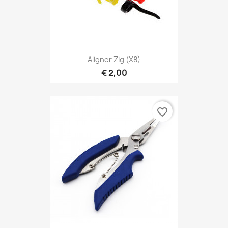
Aligner Zig (X8)
€ 2,00
favorite_border