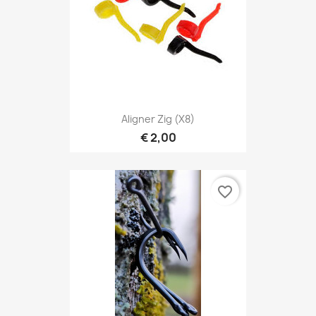
Aligner Zig (X8)
€ 2,00
favorite_border