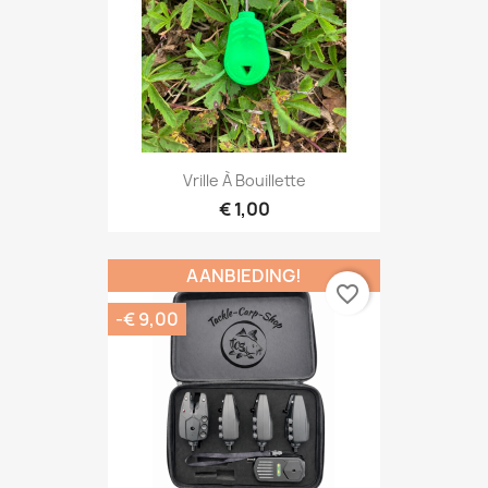
Vrille À Bouillette
€ 1,00
AANBIEDING!
favorite_border
-€ 9,00