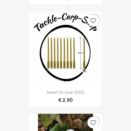
favorite_border
Insert In-Line (X10)
€ 2,90
favorite_border