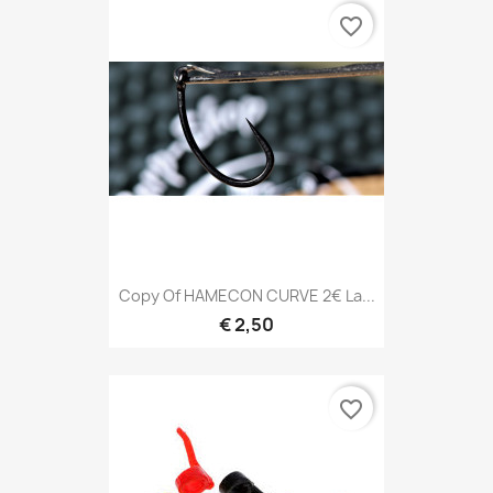
favorite_border
Copy Of HAMECON CURVE 2€ La...
€ 2,50
favorite_border