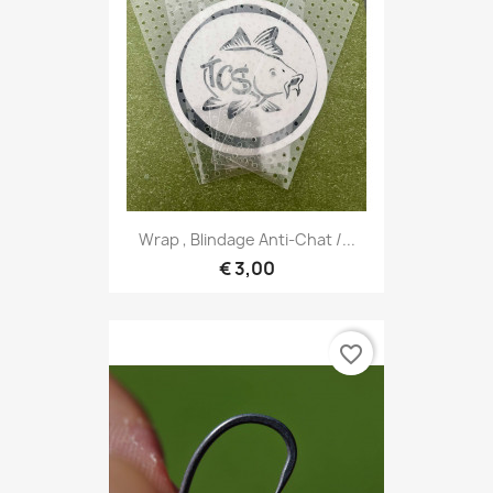
Wrap , Blindage Anti-Chat /...
€ 3,00
favorite_border