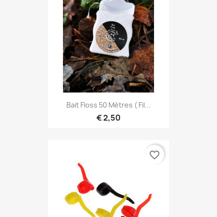
Bait Floss 50 Mètres ( Fil...
€ 2,50
favorite_border