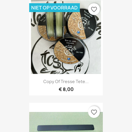
NIET OP VOORRAAD
favorite_border
Copy Of Tresse Tete...
€ 8,00
favorite_border