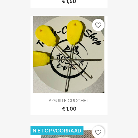
€ 1,50
favorite_border
AIGUILLE CROCHET
€ 1,00
NIET OP VOORRAAD
favorite_border