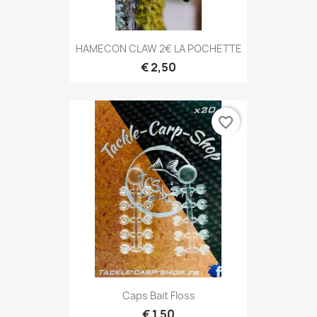
HAMECON CLAW 2€ LA POCHETTE
€ 2,50
favorite_border
Caps Bait Floss
€ 1,50