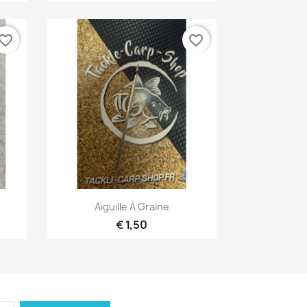
vorite_border
favorite_border
Snel bekijken

n
Aiguille À Graine
€ 1,50