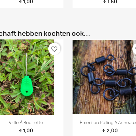
€ 1,00
€ 1,50
chaft hebben kochten ook...
favorite_border
fa
Snel bekijken
Snel bekijken


Vrille À Bouillette
Émerillon Rolling A Anneaux
€ 1,00
€ 2,00