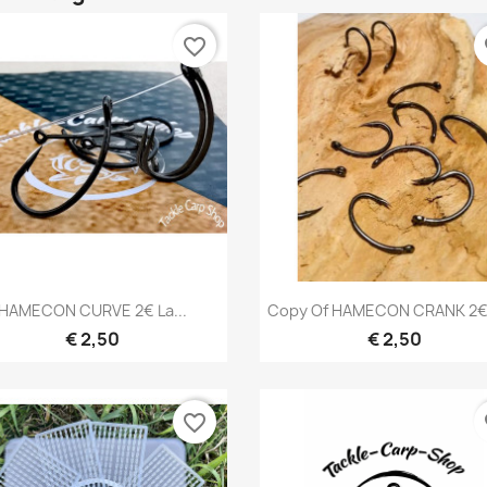
favorite_border
fa
Snel bekijken
Snel bekijken


HAMECON CURVE 2€ La...
Copy Of HAMECON CRANK 2€ 
€ 2,50
€ 2,50
favorite_border
fa