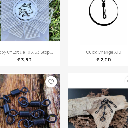
Snel bekijken
Snel bekijken


py Of Lot De 10 X 63 Stop...
Quick Change X10
€ 3,50
€ 2,00
favorite_border
fa