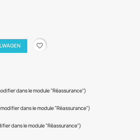
favorite_border
ELWAGEN
modifier dans le module "Réassurance")
(à modifier dans le module "Réassurance")
difier dans le module "Réassurance")