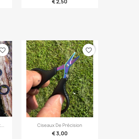
€ 2,50
vorite_border
favorite_border
Snel bekijken

...
Ciseaux De Précision
€ 3,00