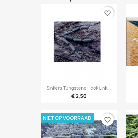
favorite_border
Snel bekijken

Sinkers Tungstene Hook Link...
€ 2,50
NIET OP VOORRAAD
favorite_border