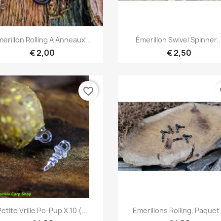
Snel bekijken
Snel bekijken


erillon Rolling A Anneaux...
Émerillon Swivel Spinner..
€ 2,00
€ 2,50
favorite_border
fa
Snel bekijken
Snel bekijken


etite Vrille Po-Pup X 10 (...
Emerillons Rolling, Paquet.