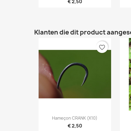
€ 2,50
Klanten die dit product aanges
favorite_border
Snel bekijken

Hameçon CRANK (X10)
€ 2,50