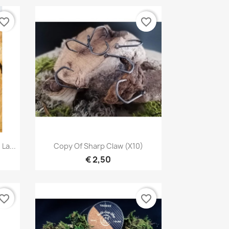
vorite_border
favorite_border
Snel bekijken

La...
Copy Of Sharp Claw (X10)
€ 2,50
vorite_border
favorite_border