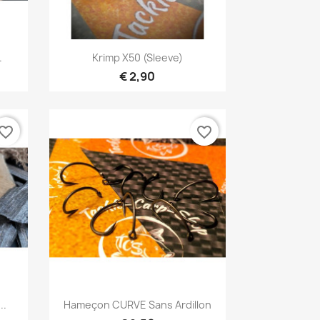
Snel bekijken

.
Krimp X50 (sleeve)
€ 2,90
vorite_border
favorite_border
Snel bekijken

..
Hameçon CURVE Sans Ardillon