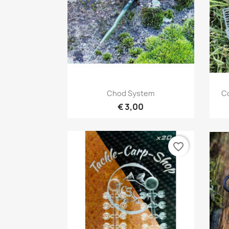
Snel bekijken

Chod System
Co
€ 3,00
favorite_border