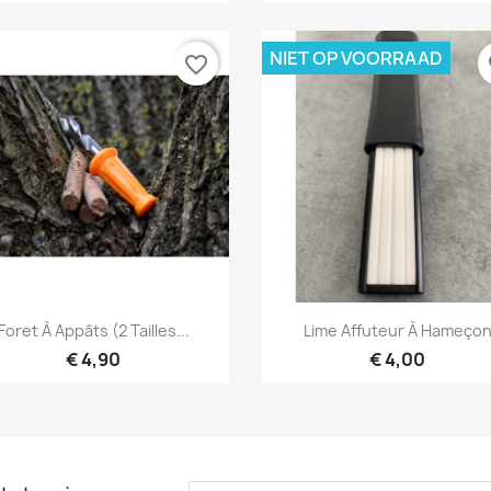
NIET OP VOORRAAD
favorite_border
fa
Snel bekijken
Snel bekijken


Foret À Appâts (2 Tailles...
Lime Affuteur À Hameço
€ 4,90
€ 4,00