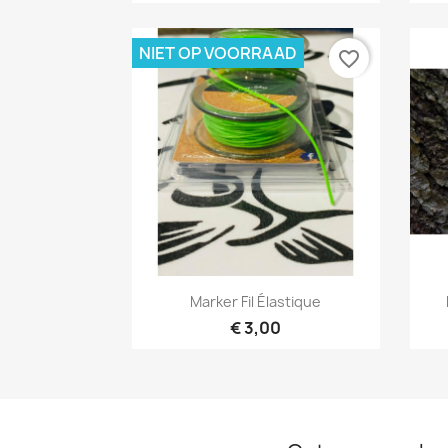
NIET OP VOORRAAD
favorite_border
Snel bekijken

Marker Fil Élastique
€ 3,00