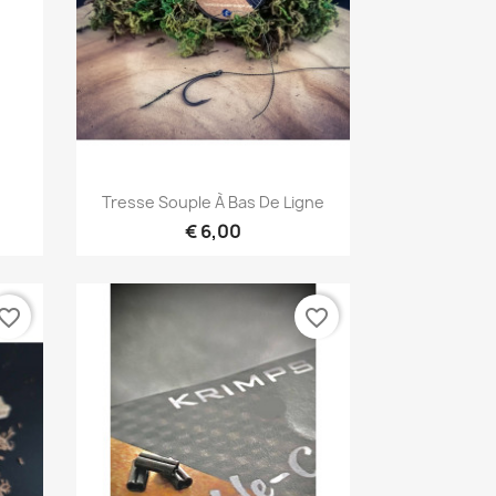
Snel bekijken

Tresse Souple À Bas De Ligne
€ 6,00
vorite_border
favorite_border