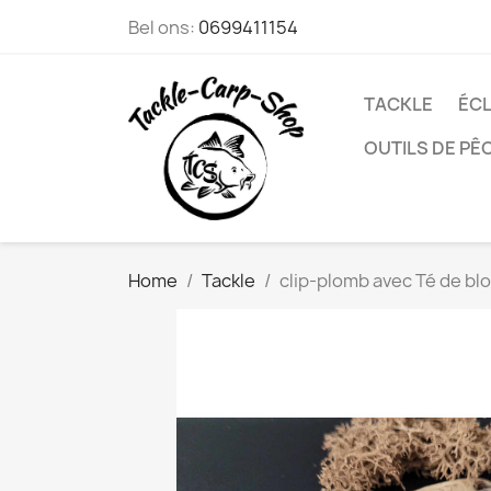
Bel ons:
0699411154
TACKLE
ÉCL
OUTILS DE PÊ
Home
Tackle
clip-plomb avec Té de bl