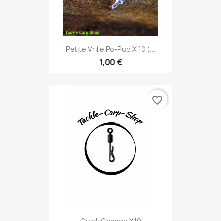
Petite Vrille Po-Pup X 10 (...
1,00 €
favorite_border
Quick Change X10