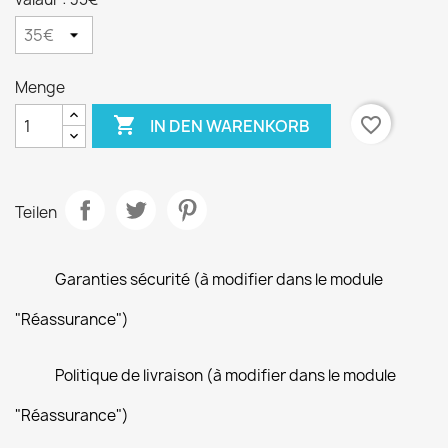
Menge

favorite_border
IN DEN WARENKORB
Teilen
Garanties sécurité (à modifier dans le module
"Réassurance")
Politique de livraison (à modifier dans le module
"Réassurance")