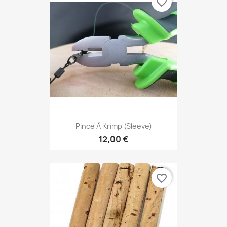
favorite_border
Pince À Krimp (Sleeve)
12,00 €
favorite_border