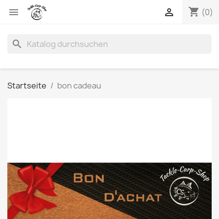
shopping_cart


(0)
search
Startseite
bon cadeau