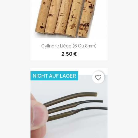
Cylindre Liège (6 Ou 8mm)
2,50 €
NICHT AUF LAGER
favorite_border