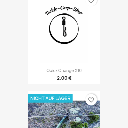
favorite_border
Quick Change X10
2,00 €
NICHT AUF LAGER
favorite_border