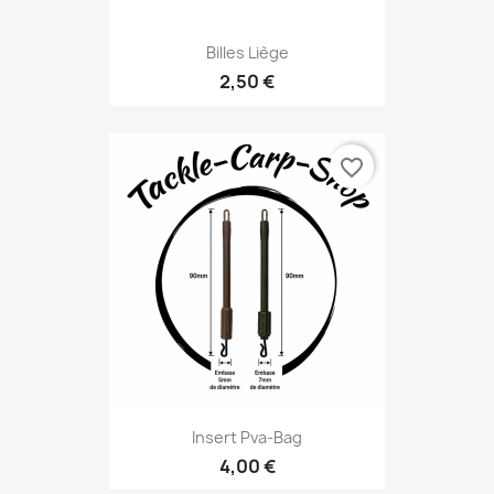
Billes Liège
2,50 €
favorite_border
Insert Pva-Bag
4,00 €