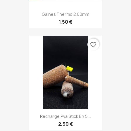
Gaines Thermo 2,00mm
1,50 €
favorite_border
Recharge Pva Stick En 5...
2,50 €