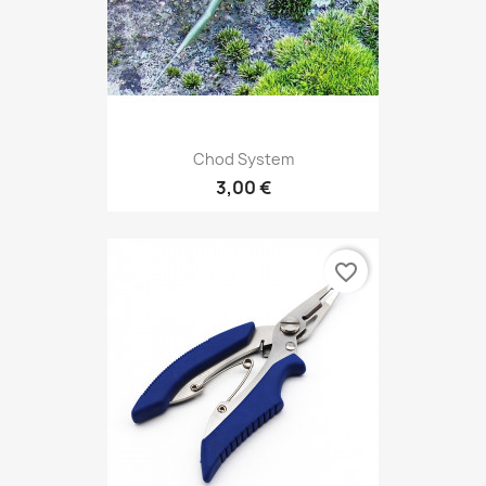
Chod System
3,00 €
favorite_border