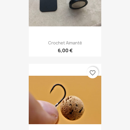
Crochet Aimanté
6,00 €
favorite_border