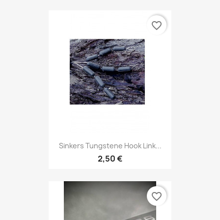
favorite_border
Sinkers Tungstene Hook Link...
2,50 €
favorite_border