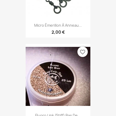
Micro Émerillon À Anneau...
2,00 €
favorite_border
Fluoro Link (stiff) Bas De...