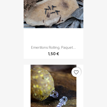
Emerillons Rolling, Paquet...
1,50 €
favorite_border