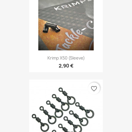
Krimp X50 (sleeve)
2,90 €
favorite_border