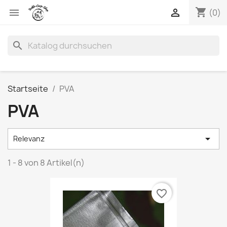
shopping_cart


(0)
search
Startseite
PVA
PVA

Relevanz
1 - 8 von 8 Artikel(n)
favorite_border