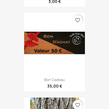
3,00 €
favorite_border
Bon Cadeau
35,00 €
favorite_border