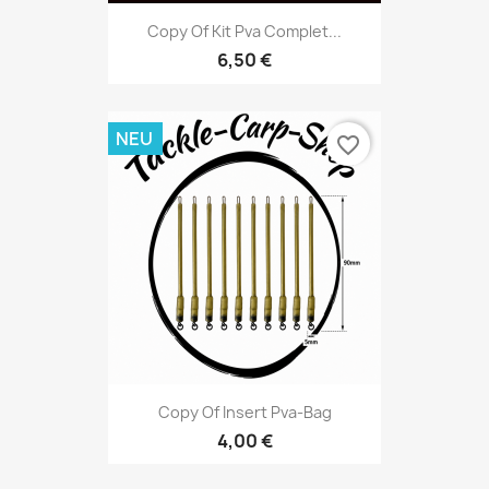
Copy Of Kit Pva Complet...
6,50 €
NEU
favorite_border
Copy Of Insert Pva-Bag
4,00 €