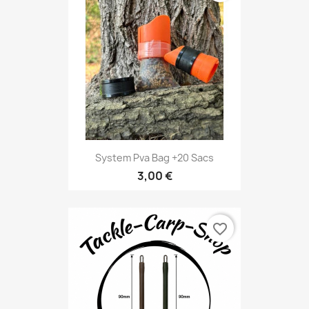
System Pva Bag +20 Sacs
3,00 €
favorite_border