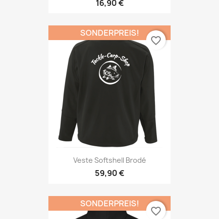
16,90 €
SONDERPREIS!
favorite_border
Veste Softshell Brodé
59,90 €
SONDERPREIS!
favorite_border