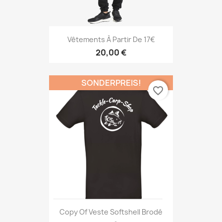
Vêtements À Partir De 17€
20,00 €
SONDERPREIS!
favorite_border
Copy Of Veste Softshell Brodé