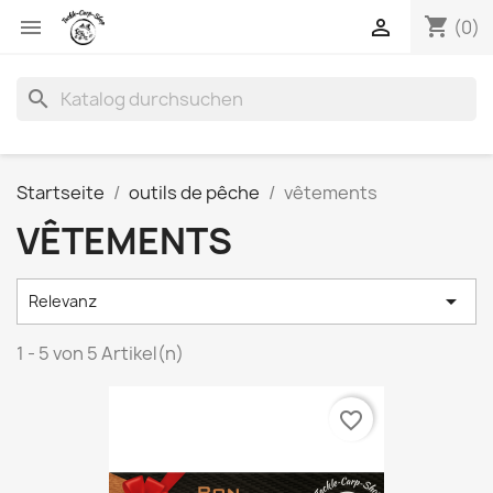
shopping_cart


(0)
search
Startseite
outils de pêche
vêtements
VÊTEMENTS

Relevanz
1 - 5 von 5 Artikel(n)
favorite_border