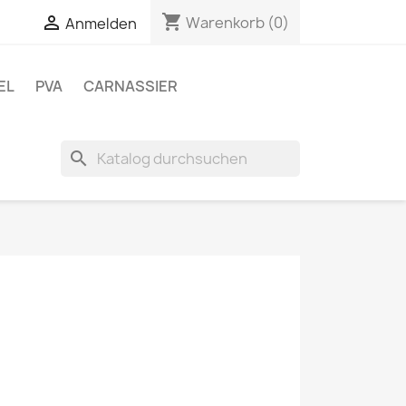
shopping_cart


Warenkorb
(0)
Anmelden
EL
PVA
CARNASSIER
search