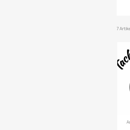
7 Arti
A