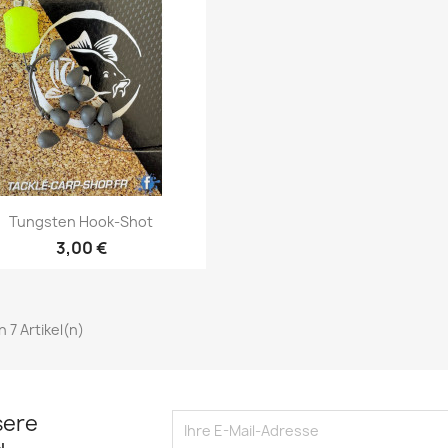
Vorschau

Tungsten Hook-Shot
3,00 €
on 7 Artikel(n)
sere