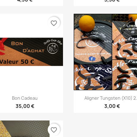
favorite_border
Vorschau
Vorschau


Bon Cadeau
Aligner Tungsten (x10) 2.
35,00 €
3,00 €
favorite_border