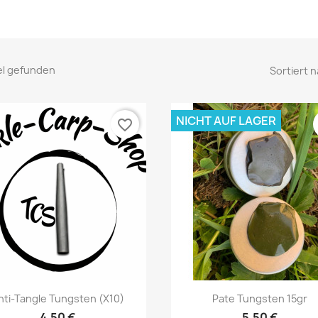
kel gefunden
Sortiert n
NICHT AUF LAGER
favorite_border
Vorschau
Vorschau


nti-Tangle Tungsten (x10)
Pate Tungsten 15gr
4,50 €
5,50 €