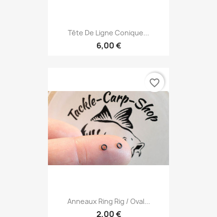
Tête De Ligne Conique...
6,00 €
favorite_border
Anneaux Ring Rig / Oval...
2,00 €