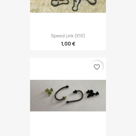
Speed Link (x10)
1,00 €
favorite_border