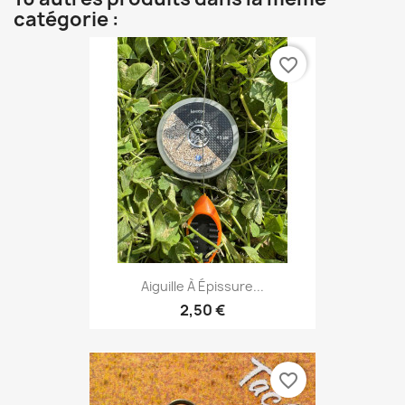
catégorie :
favorite_border
Aiguille À Épissure...
2,50 €
favorite_border