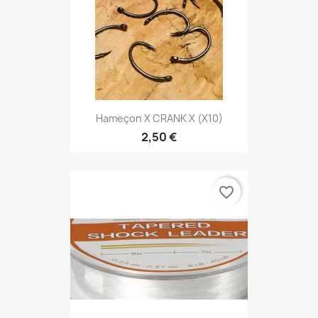
Hameçon X CRANK X (x10)
2,50 €
favorite_border