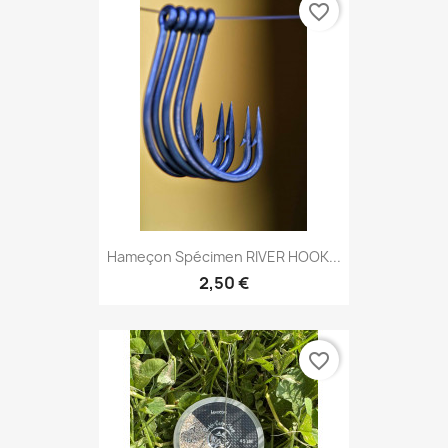
favorite_border
Hameçon Spécimen RIVER HOOK...
2,50 €
favorite_border