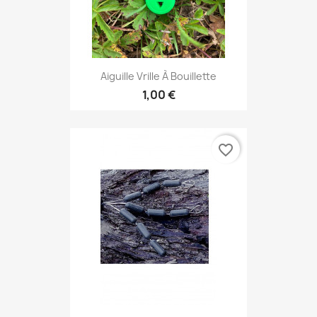
Aiguille Vrille À Bouillette
1,00 €
favorite_border