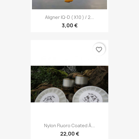
Aligner IQ-D ( X10 ) / 2...
3,00 €
favorite_border
Nylon Fluoro Coated À...
22,00 €