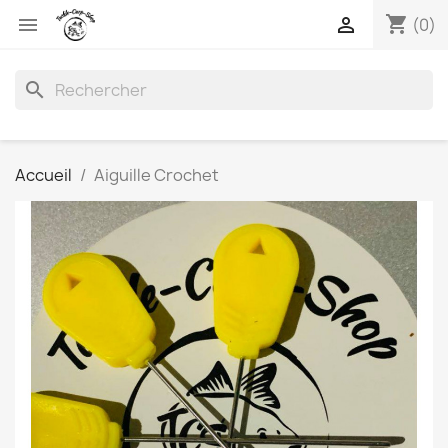
shopping_cart


(0)
search
Accueil
Aiguille Crochet