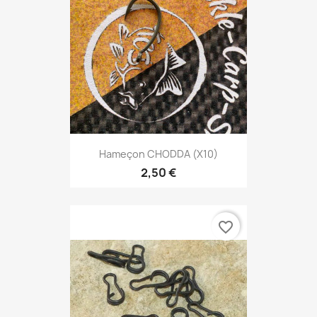
Hameçon CHODDA (X10)
2,50 €
favorite_border