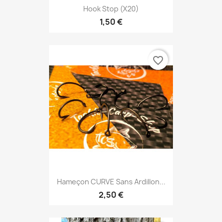
Hook Stop (x20)
1,50 €
favorite_border
Hameçon CURVE Sans Ardillon...
2,50 €