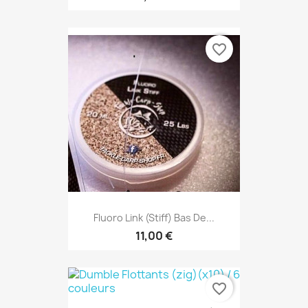
favorite_border
Fluoro Link (stiff) Bas De...
11,00 €
favorite_border