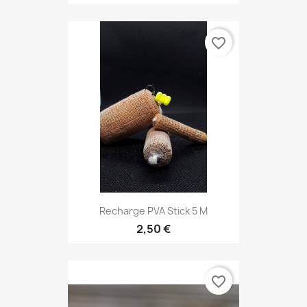
favorite_border
Recharge PVA Stick 5 M
2,50 €
favorite_border