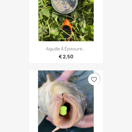
Aiguille À Épissure...
€ 2,50
favorite_border