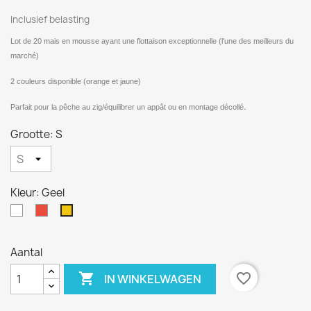
Inclusief belasting
Lot de 20 mais en mousse ayant une flottaison exceptionnelle (l'une des meilleurs du
marché)
2 couleurs disponible (orange et jaune)
.
Parfait pour la pêche au zig/équilibrer un appât ou en montage décollé
Grootte: S
Kleur: Geel
Wit
Rood
Geel
Aantal

favorite_border
IN WINKELWAGEN