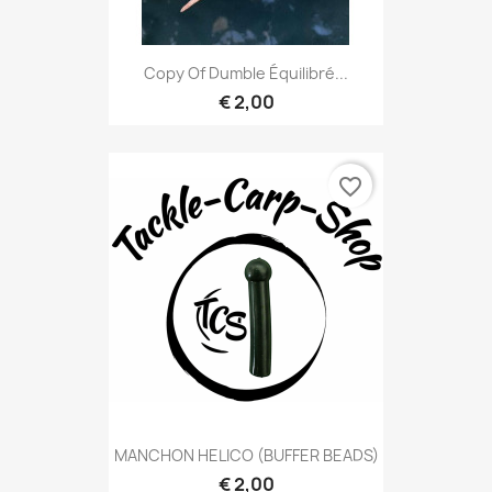
Copy Of Dumble Équilibré...
€ 2,00
favorite_border
MANCHON HELICO (BUFFER BEADS)
€ 2,00