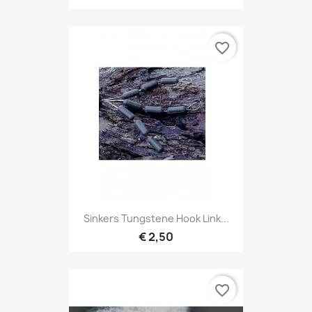
favorite_border
Sinkers Tungstene Hook Link...
€ 2,50
favorite_border