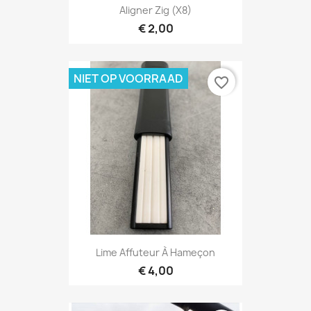
Aligner Zig (X8)
€ 2,00
NIET OP VOORRAAD
favorite_border
Lime Affuteur À Hameçon
€ 4,00