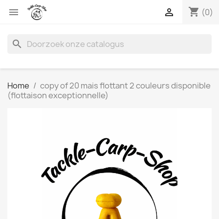
shopping_cart


(0)
search
Home
copy of 20 mais flottant 2 couleurs disponible
(flottaison exceptionnelle)