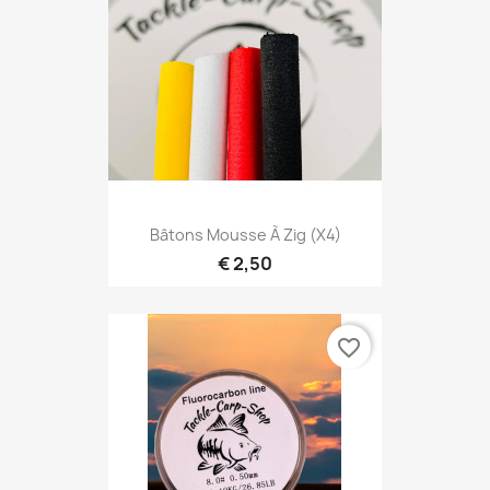
Bâtons Mousse À Zig (X4)
€ 2,50
favorite_border