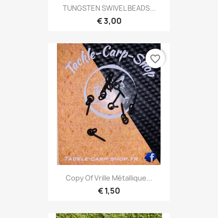
TUNGSTEN SWIVEL BEADS...
€ 3,00
favorite_border
Copy Of Vrille Métallique...
€ 1,50