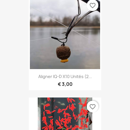
favorite_border
Aligner IQ-D X10 Unités (2...
€ 3,00
favorite_border