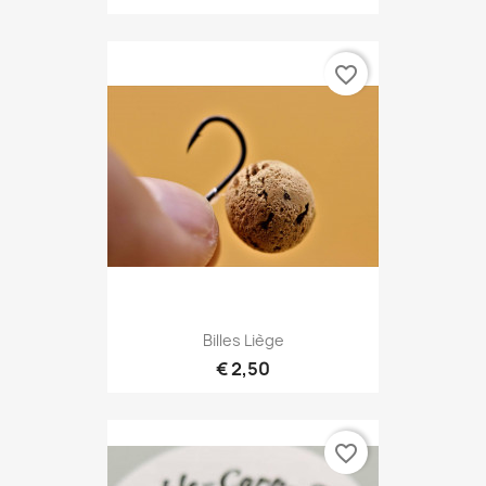
favorite_border
Billes Liège
€ 2,50
favorite_border