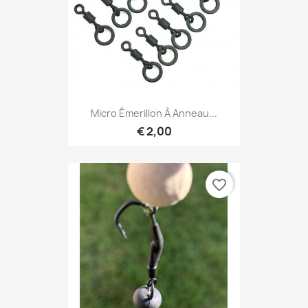
Micro Émerillon À Anneau...
€ 2,00
favorite_border