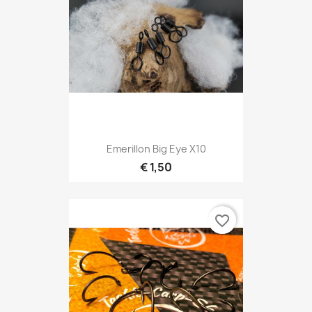
Emerillon Big Eye X10
€ 1,50
favorite_border