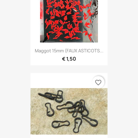
Maggot 15mm (FAUX ASTICOTS...
€ 1,50
favorite_border