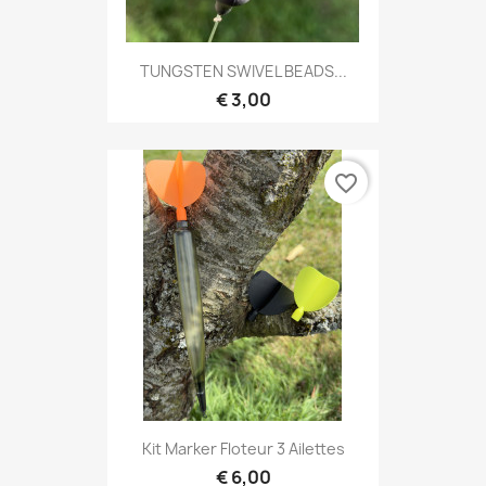
TUNGSTEN SWIVEL BEADS...
€ 3,00
favorite_border
Kit Marker Floteur 3 Ailettes
€ 6,00