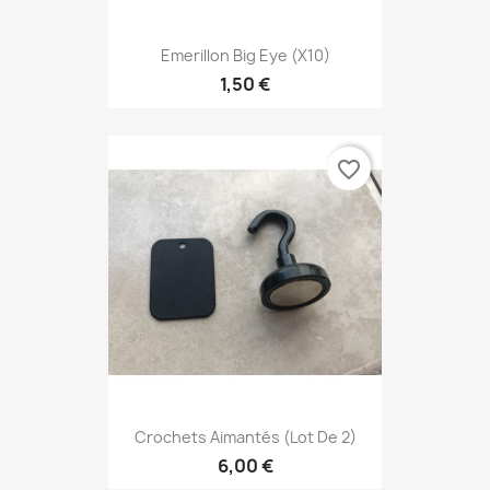
Emerillon Big Eye (x10)
1,50 €
favorite_border
Crochets Aimantés (lot De 2)
6,00 €