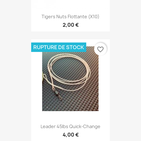
Tigers Nuts Flottante (X10)
2,00 €
RUPTURE DE STOCK
favorite_border
Leader 45lbs Quick-Change
4,00 €