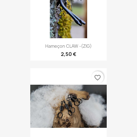
Hameçon CLAW -(ZIG)
2,50 €
favorite_border