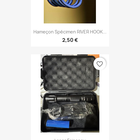
Hameçon Spécimen RIVER HOOK...
2,50 €
favorite_border