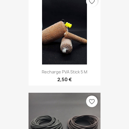
favorite_border
Recharge PVA Stick 5 M
2,50 €
favorite_border