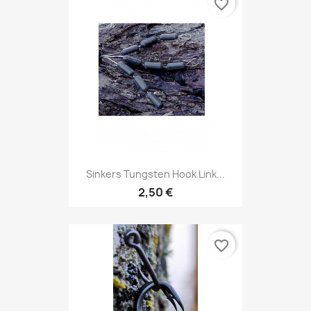
favorite_border
Sinkers Tungsten Hook Link...
2,50 €
favorite_border