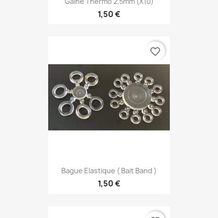
Gaine Thermo 2,5mm (x10)
1,50 €
favorite_border
Bague Elastique ( Bait Band )
1,50 €