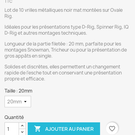
TTC
Lot de 10 vrilles métalliques noir mat montées sur Ovale
Rig.
Idéales pour les présentations type D-Rig, Spinner Rig, IQ
D-Rig et autres montages techniques.
Longueur de la partie filetée : 20 mm, parfaite pour les
montages Snowman, Tricheur ou pour la présentation de
gros appâts en single.
Solides et discrètes, elles permettent un changement
rapide de l’esche tout en conservant une présentation
propre et efficace.
Taille : 20mm
Quantité

favorite_border
AJOUTER AU PANIER