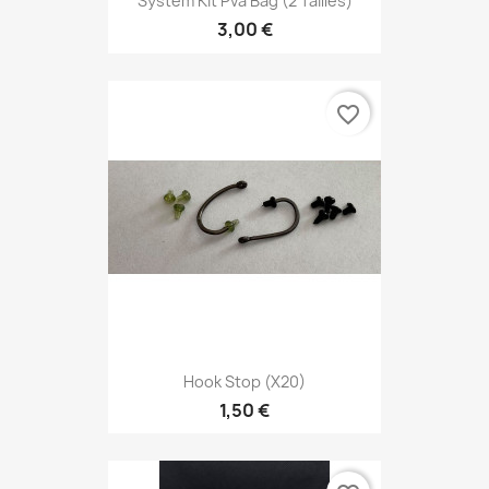
System Kit Pva Bag (2 Tailles)
3,00 €
favorite_border
Hook Stop (x20)
1,50 €