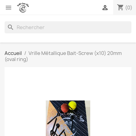
shopping_cart


(0)
search
Accueil
Vrille Métallique Bait-Screw (x10) 20mm
(oval ring)