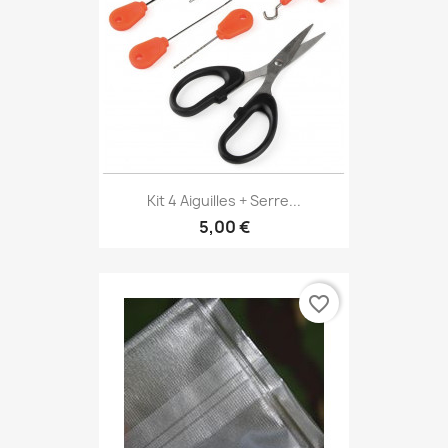
Kit 4 Aiguilles + Serre...
5,00 €
favorite_border