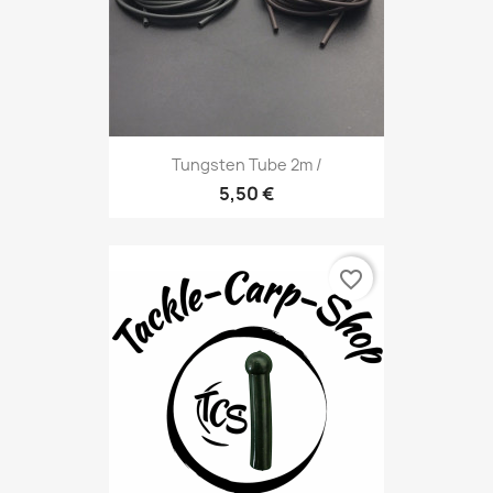
Tungsten Tube 2m /
5,50 €
favorite_border