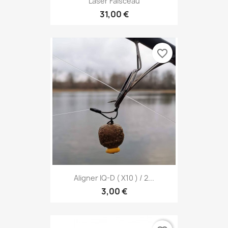
Laser Faisceau
31,00 €
favorite_border
Aligner IQ-D ( X10 ) / 2...
3,00 €