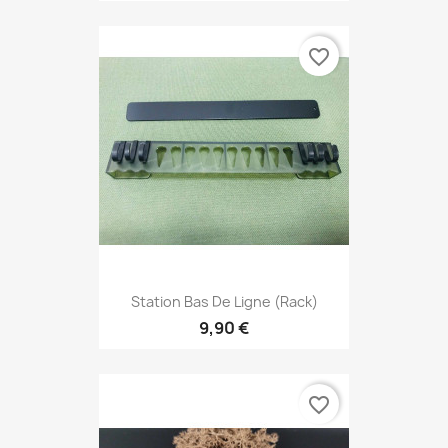
favorite_border
Station Bas De Ligne (rack)
9,90 €
favorite_border