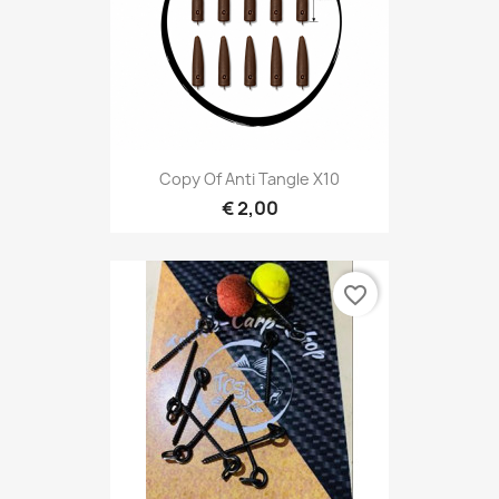
Copy Of Anti Tangle X10
€ 2,00
favorite_border