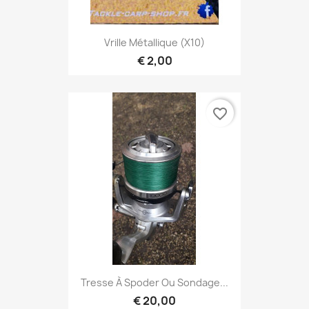
Vrille Métallique (x10)
€ 2,00
favorite_border
Tresse À Spoder Ou Sondage...
€ 20,00