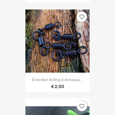
favorite_border
Émerillon Rolling A Anneaux...
€ 2,00
favorite_border