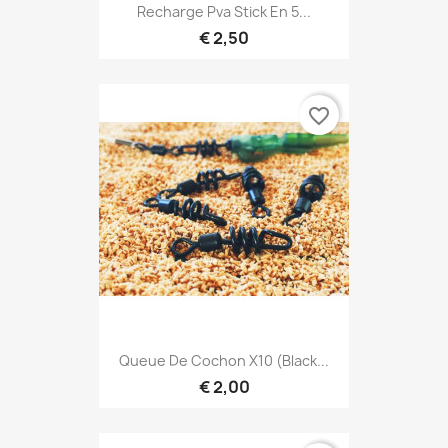
Recharge Pva Stick En 5...
€ 2,50
favorite_border
Queue De Cochon X10 (black...
€ 2,00