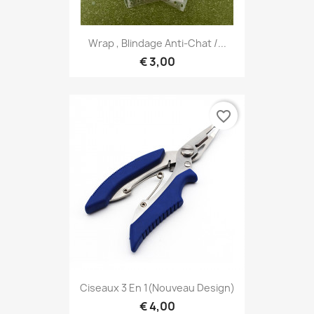
Wrap , Blindage Anti-Chat /...
€ 3,00
favorite_border
Ciseaux 3 En 1(nouveau Design)
€ 4,00