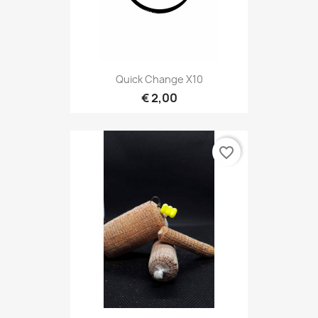
Quick Change X10
€ 2,00
favorite_border