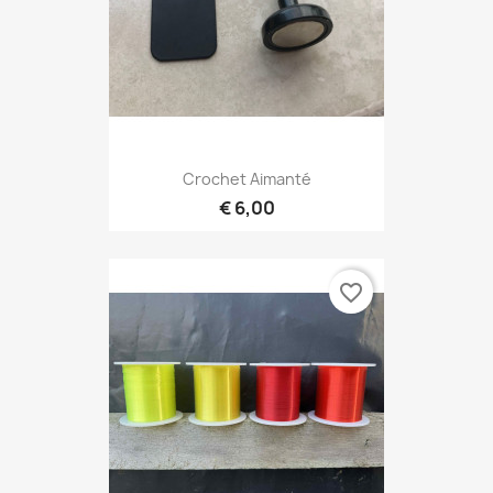
Crochet Aimanté
€ 6,00
favorite_border