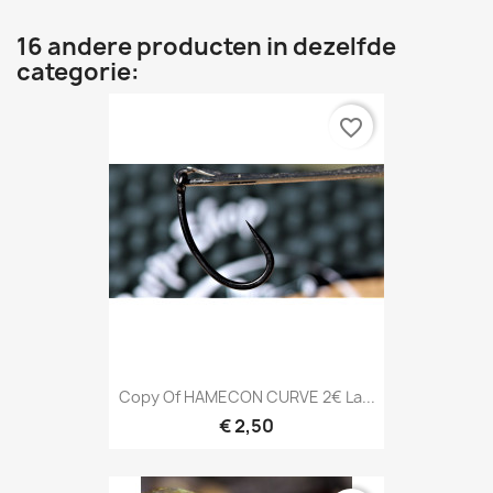
16 andere producten in dezelfde
categorie:
favorite_border
Copy Of HAMECON CURVE 2€ La...
€ 2,50