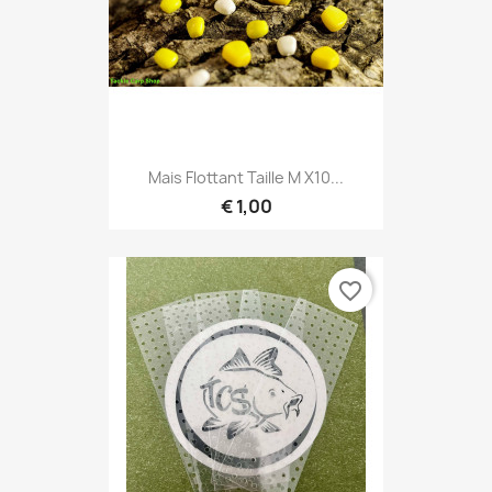
Mais Flottant Taille M X10...
€ 1,00
favorite_border