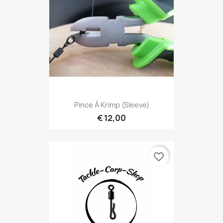
Pince À Krimp (Sleeve)
€ 12,00
favorite_border