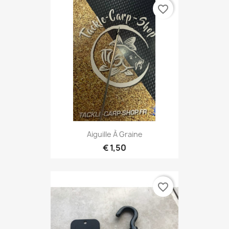
favorite_border
Aiguille À Graine
€ 1,50
favorite_border