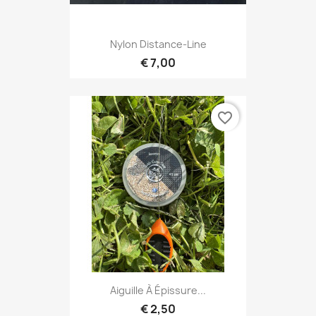
Nylon Distance-Line
€ 7,00
favorite_border
Aiguille À Épissure...
€ 2,50