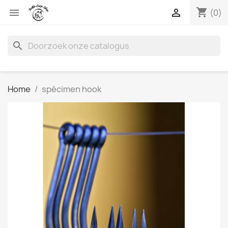
shopping_cart


(0)
search
Home
spécimen hook