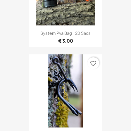
System Pva Bag +20 Sacs
€ 3,00
favorite_border