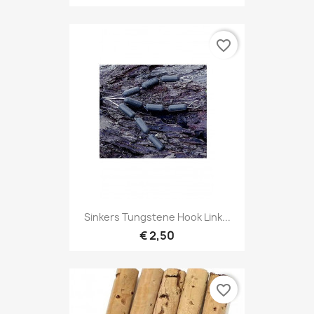
favorite_border
Sinkers Tungstene Hook Link...
€ 2,50
favorite_border