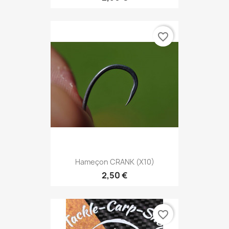
favorite_border
Hameçon CRANK (X10)
2,50 €
favorite_border