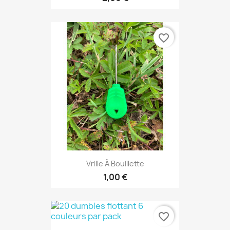
favorite_border
Vrille À Bouillette
1,00 €
favorite_border