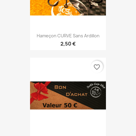
Hameçon CURVE Sans Ardillon
2,50 €
favorite_border