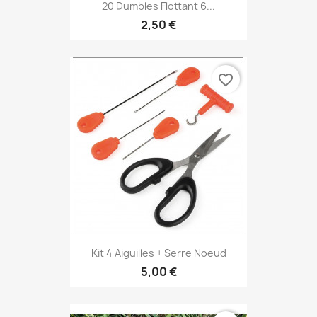
20 Dumbles Flottant 6...
2,50 €
favorite_border
Kit 4 Aiguilles + Serre Noeud
5,00 €