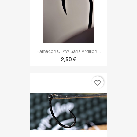
Hameçon CLAW Sans Ardillon...
2,50 €
favorite_border