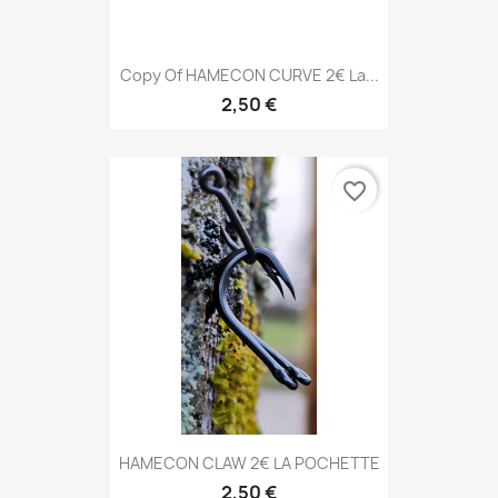
Copy Of HAMECON CURVE 2€ La...
2,50 €
favorite_border
HAMECON CLAW 2€ LA POCHETTE
2,50 €