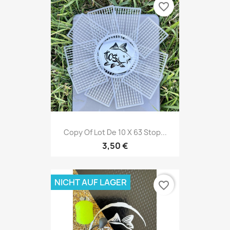
favorite_border
Copy Of Lot De 10 X 63 Stop...
3,50 €
NICHT AUF LAGER
favorite_border