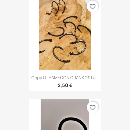
favorite_border
Copy Of HAMECON CRANK 2€ La...
2,50 €
favorite_border