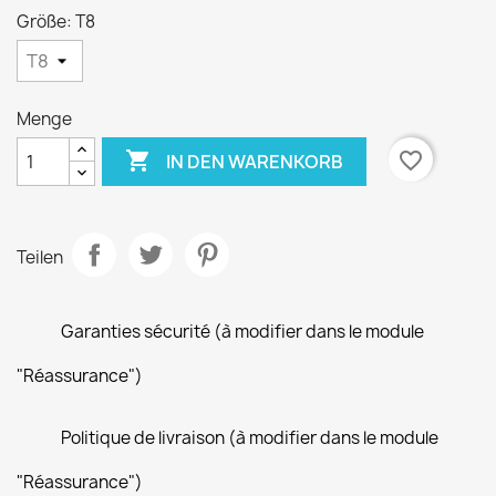
Größe: T8
Menge

favorite_border
IN DEN WARENKORB
Teilen
Garanties sécurité (à modifier dans le module
"Réassurance")
Politique de livraison (à modifier dans le module
"Réassurance")