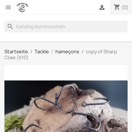
shopping_cart


(0)
search
Startseite
Tackle
hameçons
copy of Sharp
Claw (X10)