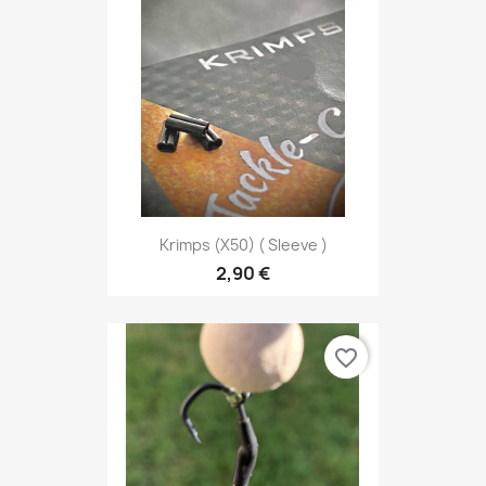
Krimps (x50) ( Sleeve )
2,90 €
favorite_border