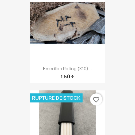
Emerillon Rolling (x10)...
1,50 €
RUPTURE DE STOCK
favorite_border