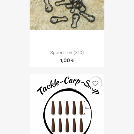
Speed Link (x10)
1,00 €
favorite_border