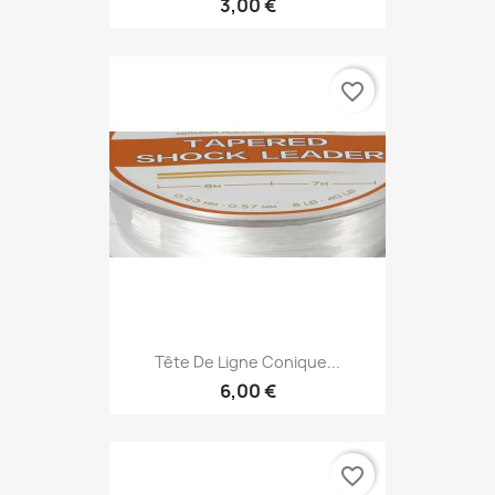
3,00 €
favorite_border
Tête De Ligne Conique...
6,00 €
favorite_border