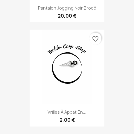
Pantalon Jogging Noir Brodé
20,00 €
favorite_border
Vrilles À Appat En...
2,00 €