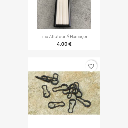
Lime Affuteur À Hameçon
4,00 €
favorite_border