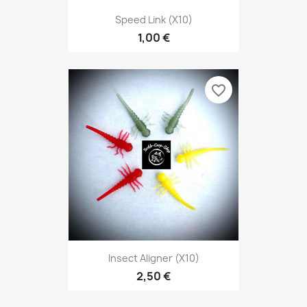
Speed Link (x10)
1,00 €
favorite_border
Insect Aligner (x10)
2,50 €