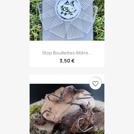
Stop Bouillettes Altère...
3,50 €
favorite_border