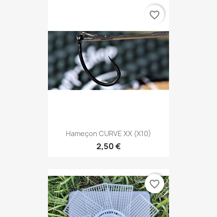
favorite_border
Hameçon CURVE XX (x10)
2,50 €
favorite_border