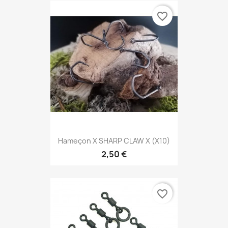
favorite_border
Hameçon X SHARP CLAW X (X10)
2,50 €
favorite_border