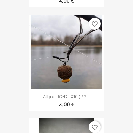
4,90 €
favorite_border
Aligner IQ-D ( X10 ) / 2...
3,00 €
favorite_border