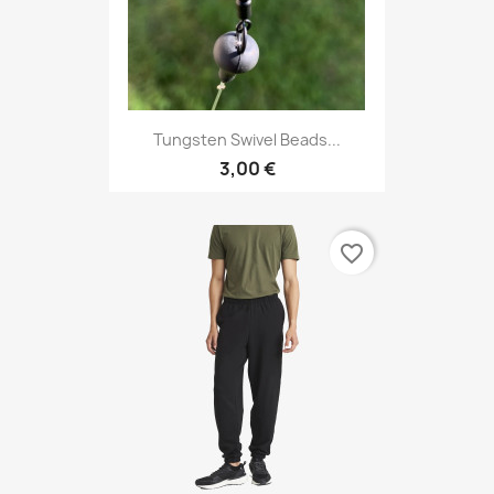
Tungsten Swivel Beads...
3,00 €
favorite_border