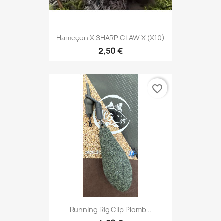
Hameçon X SHARP CLAW X (X10)
2,50 €
favorite_border
Running Rig Clip Plomb...