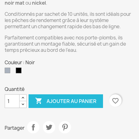
noir mat
ou
nickel
.
Conditionnés par sachet de 10 unités, ils sont idéals pour
les pêches de rendement grâce à leur système
permettant un changement rapide des bas de ligne.
Parfaitement compatibles avec nos porte-plombs, ils
garantissent un montage fiable, sécurisé et un gain de
temps précieux au bord de l’eau.
Couleur : Noir
Gris
Noir
nickel
Quantité

favorite_border
AJOUTER AU PANIER
Partager