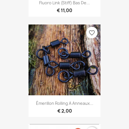
Fluoro Link (stiff) Bas De...
€ 11,00
favorite_border
Émerillon Rolling A Anneaux...
€ 2,00