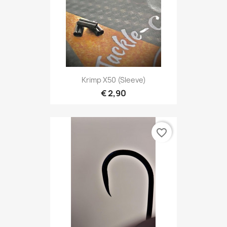
Krimp X50 (sleeve)
€ 2,90
favorite_border