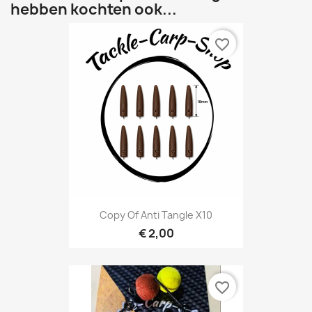
hebben kochten ook...
favorite_border
Copy Of Anti Tangle X10
€ 2,00
favorite_border