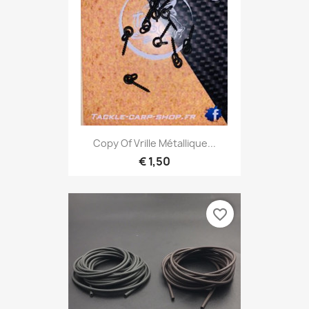
Copy Of Vrille Métallique...
€ 1,50
favorite_border