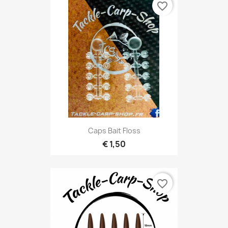
favorite_border
Caps Bait Floss
€ 1,50
favorite_border