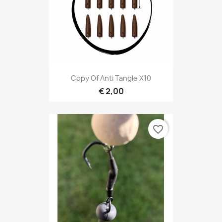
Copy Of Anti Tangle X10
€ 2,00
favorite_border