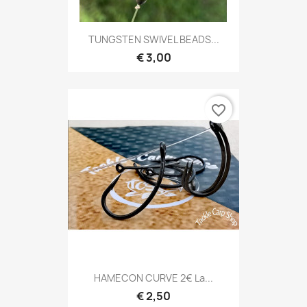
TUNGSTEN SWIVEL BEADS...
€ 3,00
favorite_border
HAMECON CURVE 2€ La...
€ 2,50