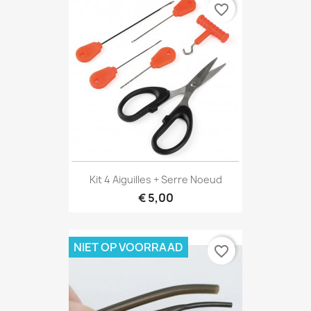
favorite_border
Kit 4 Aiguilles + Serre Noeud
€ 5,00
NIET OP VOORRAAD
favorite_border