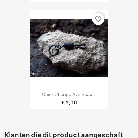
favorite_border
Quick Change À Anneau...
€ 2,00
Klanten die dit product aangeschaft