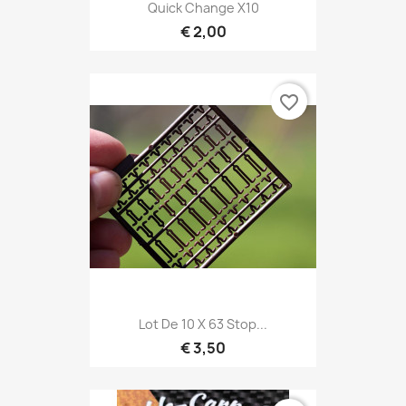
Quick Change X10
€ 2,00
favorite_border
Lot De 10 X 63 Stop...
€ 3,50