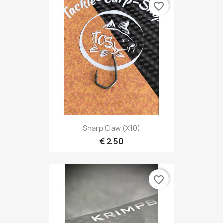
favorite_border
Sharp Claw (X10)
€ 2,50
favorite_border