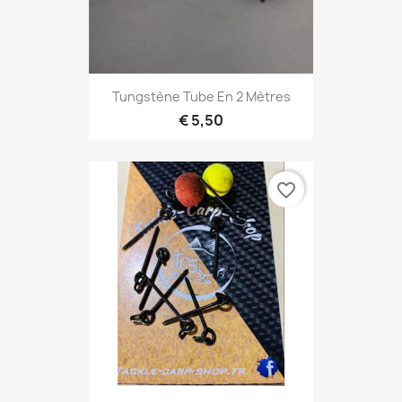
Tungstène Tube En 2 Mètres
€ 5,50
favorite_border