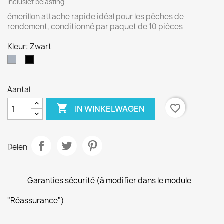
Inclusief belasting
émerillon attache rapide idéal pour les pêches de
rendement, conditionné par paquet de 10 pièces
Kleur: Zwart
Grijs
Zwart
Aantal

favorite_border
IN WINKELWAGEN
Delen
Garanties sécurité (à modifier dans le module
"Réassurance")