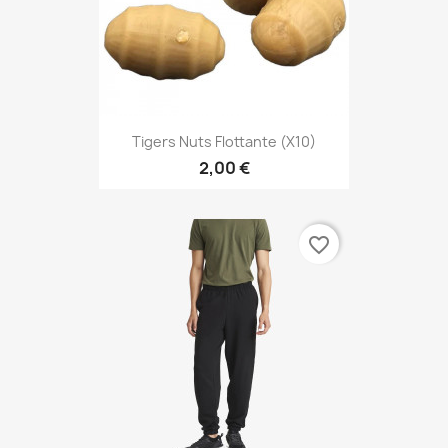
Tigers Nuts Flottante (X10)
2,00 €
favorite_border