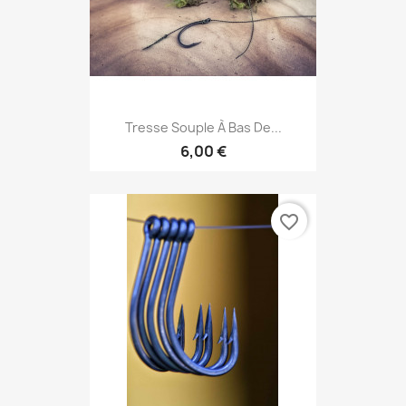
Tresse Souple À Bas De...
6,00 €
favorite_border