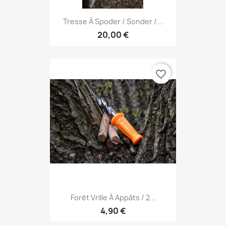
Tresse À Spoder / Sonder /...
20,00 €
favorite_border
Forêt Vrille À Appâts / 2...
4,90 €