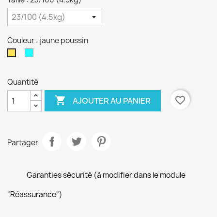
Couleur : jaune poussin
bleu
jaune
ciel
poussin
turquoise
Quantité

favorite_border
AJOUTER AU PANIER
Partager
Garanties sécurité (à modifier dans le module
"Réassurance")