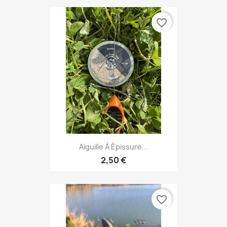
favorite_border
Aiguille À Épissure...
2,50 €
favorite_border