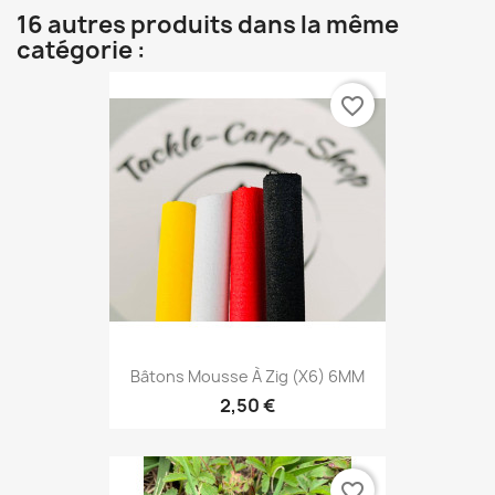
16 autres produits dans la même
catégorie :
favorite_border
Bâtons Mousse À Zig (X6) 6MM
2,50 €
favorite_border