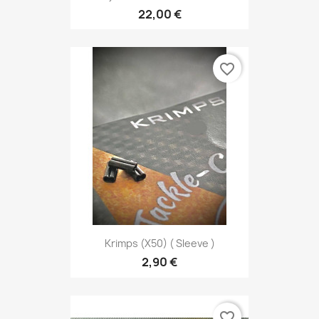
22,00 €
favorite_border
Krimps (x50) ( Sleeve )
2,90 €
favorite_border