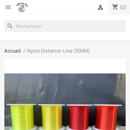
shopping_cart


(0)
search
Accueil
Nylon Distance-Line (300M)