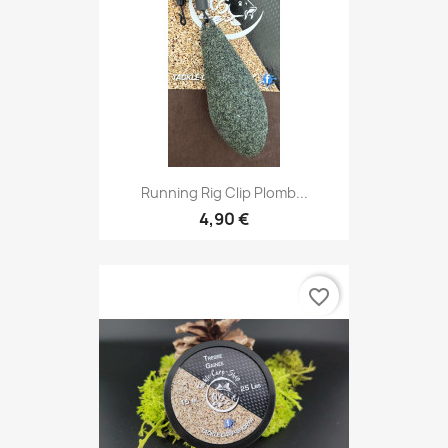
Running Rig Clip Plomb...
4,90 €
favorite_border