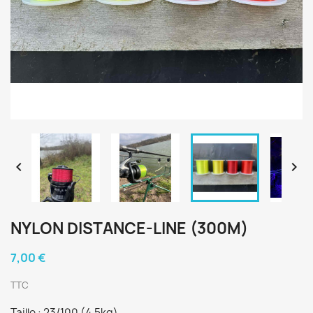


NYLON DISTANCE-LINE (300M)
7,00 €
TTC
Taille : 23/100 (4.5kg)