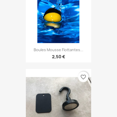
Boules Mousse Flottantes...
2,50 €
favorite_border