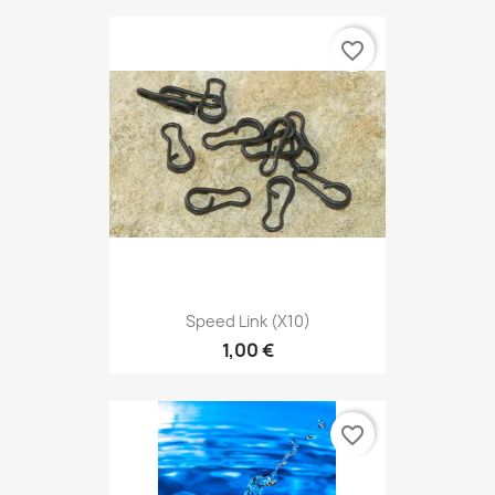
favorite_border
Speed Link (x10)
1,00 €
favorite_border