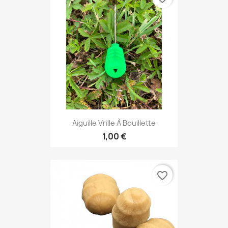
Aiguille Vrille À Bouillette
1,00 €
favorite_border