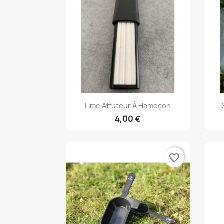
Vorschau

Lime Affuteur À Hameçon
4,00 €
favorite_border