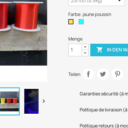
Farbe: jaune poussin
bleu
jaune
ciel
poussin
turquoise
Menge

IN DEN 
Teilen
Garanties sécurité (à 

Politique de livraison 
Politique retours (à mo