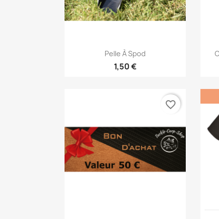
Vorschau

Pelle À Spod
C
1,50 €
favorite_border