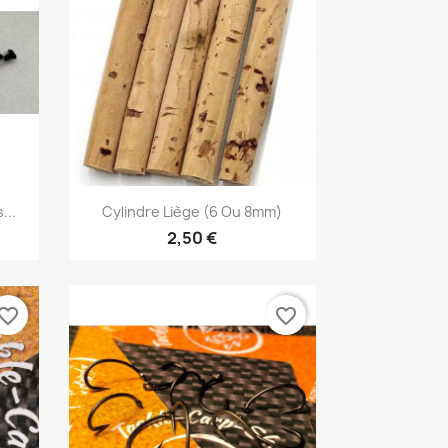
Vorschau

...
Cylindre Liège (6 Ou 8mm)
2,50 €
vorite_border
favorite_border