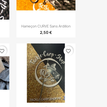
Vorschau

Hameçon CURVE Sans Ardillon
2,50 €
vorite_border
favorite_border