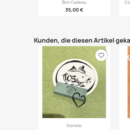
Vorschau

Bon Cadeau
Co
35,00 €
Kunden, die diesen Artikel geka
favorite_border
Vorschau

Gomme