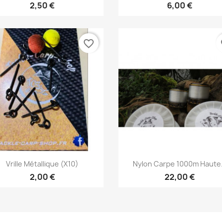
2,50 €
6,00 €
favorite_border
fa
Vorschau
Vorschau


Vrille Métallique (x10)
Nylon Carpe 1000m Haute.
2,00 €
22,00 €