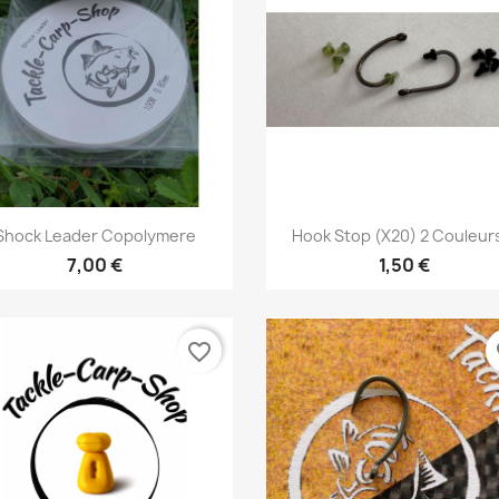
Vorschau
Vorschau


Shock Leader Copolymere
Hook Stop (X20) 2 Couleurs
7,00 €
1,50 €
favorite_border
fa