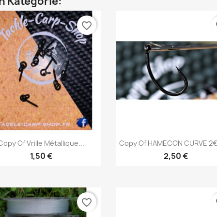
en Kategorie:
favorite_border
fa
Vorschau
Vorschau


Copy Of Vrille Métallique...
Copy Of HAMECON CURVE 2€ 
1,50 €
2,50 €
favorite_border
fa