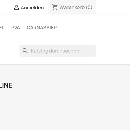
shopping_cart


Warenkorb
(0)
Anmelden
EL
PVA
CARNASSIER
search
LINE