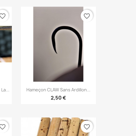
vorite_border
favorite_border
Vorschau

La...
Hameçon CLAW Sans Ardillon...
2,50 €
vorite_border
favorite_border