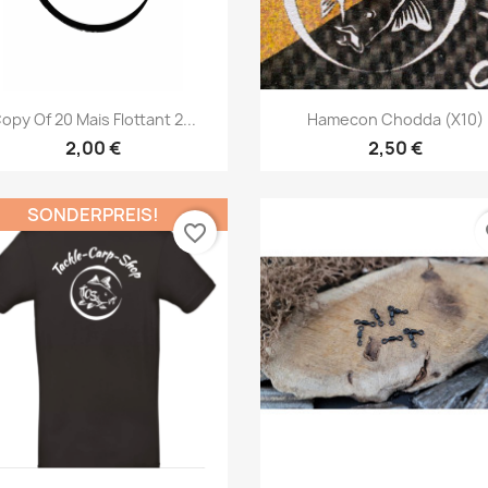
Vorschau
Vorschau


opy Of 20 Mais Flottant 2...
Hamecon Chodda (X10)
2,00 €
2,50 €
SONDERPREIS!
favorite_border
fa