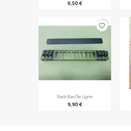
6,50 €
favorite_border
Vorschau

Rack Bas De Ligne
9,90 €