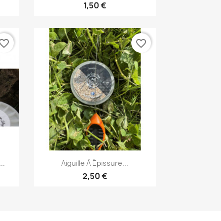
1,50 €
vorite_border
favorite_border
Vorschau

..
Aiguille À Épissure...
2,50 €