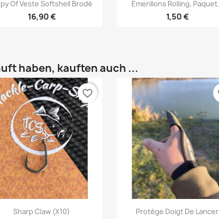
Vorschau
Vorschau


py Of Veste Softshell Brodé
Emerillons Rolling, Paquet.
16,90 €
1,50 €
uft haben, kauften auch ...
favorite_border
fa
Vorschau
Vorschau


Sharp Claw (X10)
Protège Doigt De Lancer